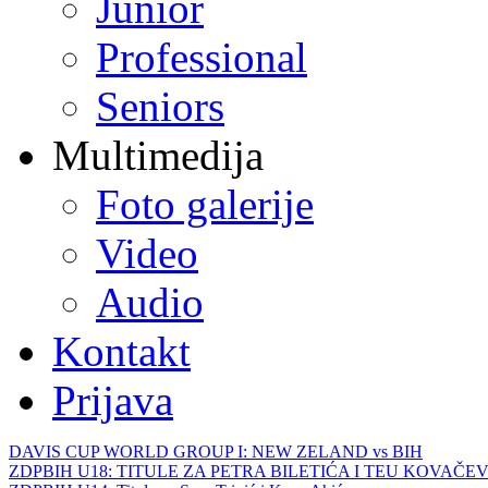
Junior
Professional
Seniors
Multimedija
Foto galerije
Video
Audio
Kontakt
Prijava
DAVIS CUP WORLD GROUP I: NEW ZELAND vs BIH
ZDPBIH U18: TITULE ZA PETRA BILETIĆA I TEU KOVAČEV