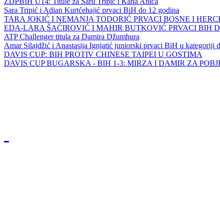
ZDPBIH U14: Titule za Saru Tripić i Kana Ahića
Sara Tripić i Adian Kurtćehajić prvaci BiH do 12 godina
TARA JOKIĆ I NEMANJA TODORIĆ PRVACI BOSNE I HER
EDA-LARA ŠAĆIROVIĆ I MAHIR BUTKOVIĆ PRVACI BIH 
ATP Challenger titula za Damira Džumhura
Amar Silajdžić i Anastasija Ignjatić juniorski prvaci BiH u kategoriji
DAVIS CUP: BIH PROTIV CHINESE TAIPEI U GOSTIMA
DAVIS CUP BUGARSKA - BIH 1-3: MIRZA I DAMIR ZA POB