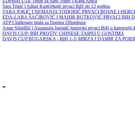
ZDPBIH U14: Titule za Saru Tripić i Kana Ahića
Sara Tripić i Adian Kurtćehajić prvaci BiH do 12 godina
TARA JOKIĆ I NEMANJA TODORIĆ PRVACI BOSNE I HER
EDA-LARA ŠAĆIROVIĆ I MAHIR BUTKOVIĆ PRVACI BIH 
ATP Challenger titula za Damira Džumhura
Amar Silajdžić i Anastasija Ignjatić juniorski prvaci BiH u kategoriji
DAVIS CUP: BIH PROTIV CHINESE TAIPEI U GOSTIMA
DAVIS CUP BUGARSKA - BIH 1-3: MIRZA I DAMIR ZA POB