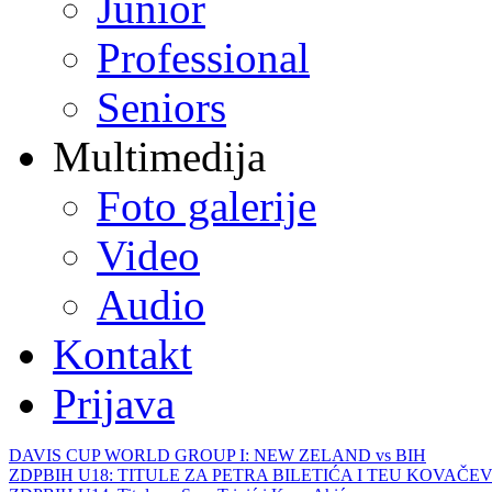
Junior
Professional
Seniors
Multimedija
Foto galerije
Video
Audio
Kontakt
Prijava
DAVIS CUP WORLD GROUP I: NEW ZELAND vs BIH
ZDPBIH U18: TITULE ZA PETRA BILETIĆA I TEU KOVAČEV