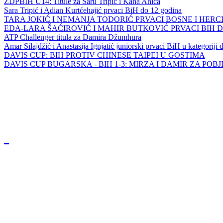
ZDPBIH U14: Titule za Saru Tripić i Kana Ahića
Sara Tripić i Adian Kurtćehajić prvaci BiH do 12 godina
TARA JOKIĆ I NEMANJA TODORIĆ PRVACI BOSNE I HER
EDA-LARA ŠAĆIROVIĆ I MAHIR BUTKOVIĆ PRVACI BIH 
ATP Challenger titula za Damira Džumhura
Amar Silajdžić i Anastasija Ignjatić juniorski prvaci BiH u kategoriji
DAVIS CUP: BIH PROTIV CHINESE TAIPEI U GOSTIMA
DAVIS CUP BUGARSKA - BIH 1-3: MIRZA I DAMIR ZA POB