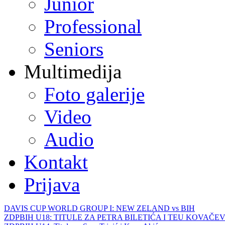
Junior
Professional
Seniors
Multimedija
Foto galerije
Video
Audio
Kontakt
Prijava
DAVIS CUP WORLD GROUP I: NEW ZELAND vs BIH
ZDPBIH U18: TITULE ZA PETRA BILETIĆA I TEU KOVAČEV