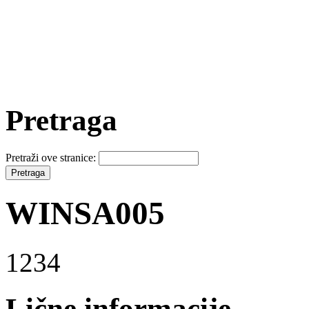
Pretraga
Pretraži ove stranice:
WINSA005
1234
Lične informacije