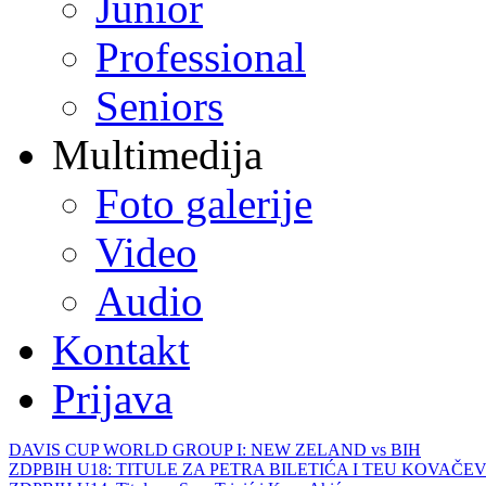
Junior
Professional
Seniors
Multimedija
Foto galerije
Video
Audio
Kontakt
Prijava
DAVIS CUP WORLD GROUP I: NEW ZELAND vs BIH
ZDPBIH U18: TITULE ZA PETRA BILETIĆA I TEU KOVAČEV