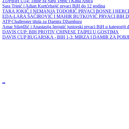
ZDPBIH U14: Titule za Saru Tripić i Kana Ahića
Sara Tripić i Adian Kurtćehajić prvaci BiH do 12 godina
TARA JOKIĆ I NEMANJA TODORIĆ PRVACI BOSNE I HER
EDA-LARA ŠAĆIROVIĆ I MAHIR BUTKOVIĆ PRVACI BIH 
ATP Challenger titula za Damira Džumhura
Amar Silajdžić i Anastasija Ignjatić juniorski prvaci BiH u kategoriji
DAVIS CUP: BIH PROTIV CHINESE TAIPEI U GOSTIMA
DAVIS CUP BUGARSKA - BIH 1-3: MIRZA I DAMIR ZA POB