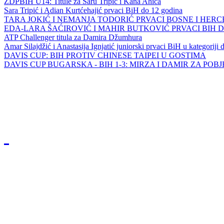
ZDPBIH U14: Titule za Saru Tripić i Kana Ahića
Sara Tripić i Adian Kurtćehajić prvaci BiH do 12 godina
TARA JOKIĆ I NEMANJA TODORIĆ PRVACI BOSNE I HER
EDA-LARA ŠAĆIROVIĆ I MAHIR BUTKOVIĆ PRVACI BIH 
ATP Challenger titula za Damira Džumhura
Amar Silajdžić i Anastasija Ignjatić juniorski prvaci BiH u kategoriji
DAVIS CUP: BIH PROTIV CHINESE TAIPEI U GOSTIMA
DAVIS CUP BUGARSKA - BIH 1-3: MIRZA I DAMIR ZA POB