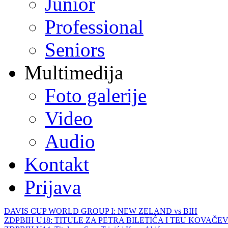
Junior
Professional
Seniors
Multimedija
Foto galerije
Video
Audio
Kontakt
Prijava
DAVIS CUP WORLD GROUP I: NEW ZELAND vs BIH
ZDPBIH U18: TITULE ZA PETRA BILETIĆA I TEU KOVAČEV