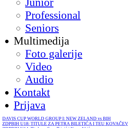
Junior
Professional
Seniors
Multimedija
Foto galerije
Video
Audio
Kontakt
Prijava
DAVIS CUP WORLD GROUP I: NEW ZELAND vs BIH
ZDPBIH U18: TITULE ZA PETRA BILETIĆA I TEU KOVAČEV