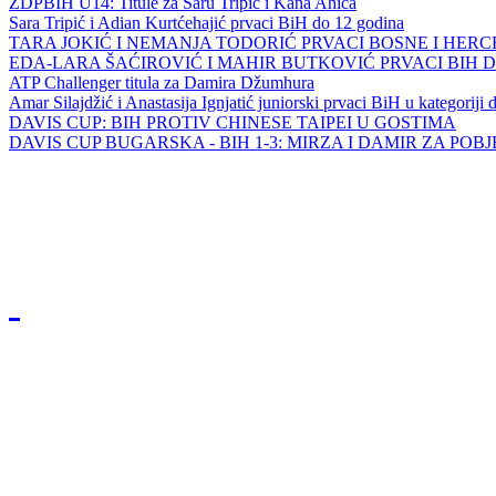
ZDPBIH U14: Titule za Saru Tripić i Kana Ahića
Sara Tripić i Adian Kurtćehajić prvaci BiH do 12 godina
TARA JOKIĆ I NEMANJA TODORIĆ PRVACI BOSNE I HER
EDA-LARA ŠAĆIROVIĆ I MAHIR BUTKOVIĆ PRVACI BIH 
ATP Challenger titula za Damira Džumhura
Amar Silajdžić i Anastasija Ignjatić juniorski prvaci BiH u kategoriji
DAVIS CUP: BIH PROTIV CHINESE TAIPEI U GOSTIMA
DAVIS CUP BUGARSKA - BIH 1-3: MIRZA I DAMIR ZA POB