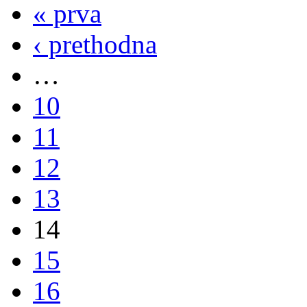
« prva
‹ prethodna
…
10
11
12
13
14
15
16