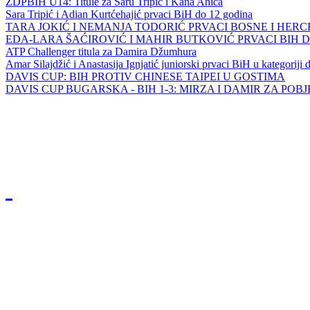
ZDPBIH U14: Titule za Saru Tripić i Kana Ahića
Sara Tripić i Adian Kurtćehajić prvaci BiH do 12 godina
TARA JOKIĆ I NEMANJA TODORIĆ PRVACI BOSNE I HER
EDA-LARA ŠAĆIROVIĆ I MAHIR BUTKOVIĆ PRVACI BIH 
ATP Challenger titula za Damira Džumhura
Amar Silajdžić i Anastasija Ignjatić juniorski prvaci BiH u kategoriji
DAVIS CUP: BIH PROTIV CHINESE TAIPEI U GOSTIMA
DAVIS CUP BUGARSKA - BIH 1-3: MIRZA I DAMIR ZA POB