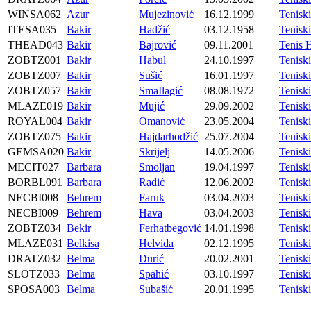
WINSA062
Azur
Mujezinović
16.12.1999
Tenis
ITESA035
Bakir
Hadžić
03.12.1958
Tenisk
THEAD043
Bakir
Bajrović
09.11.2001
Tenis 
ZOBTZ001
Bakir
Habul
24.10.1997
Tenis
ZOBTZ007
Bakir
Sušić
16.01.1997
Tenis
ZOBTZ057
Bakir
SmaIlagić
08.08.1972
Tenis
MLAZE019
Bakir
Mujić
29.09.2002
Tenis
ROYAL004
Bakir
Omanović
23.05.2004
Tenis
ZOBTZ075
Bakir
Hajdarhodžić
25.07.2004
Tenis
GEMSA020
Bakir
Skrijelj
14.05.2006
Tenisk
MECIT027
Barbara
Smoljan
19.04.1997
Tenis
BORBL091
Barbara
Radić
12.06.2002
Tenis
NECBI008
Behrem
Faruk
03.04.2003
Tenisk
NECBI009
Behrem
Hava
03.04.2003
Tenisk
ZOBTZ034
Bekir
Ferhatbegović
14.01.1998
Tenis
MLAZE031
Belkisa
Helvida
02.12.1995
Tenis
DRATZ032
Belma
Durić
20.02.2001
Tenis
SLOTZ033
Belma
Spahić
03.10.1997
Tenis
SPOSA003
Belma
Subašić
20.01.1995
Tenisk