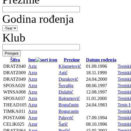
Godina rođenja
Klub
Šifra
Ime
Prezime
Datum rođenja
DRATZ040
Aziz
Kijametović
01.09.1996
Tenis
DRATZ009
Azra
Agić
18.11.1999
Tenis
DRATZ049
Azra
Duraković
24.04.2000
Tenis
SPOSA020
Azra
Šuvalija
08.06.1997
Tenisk
WINSA008
Azra
Đulabić
12.08.1997
Tenis
SPOSA037
Azra
Bajramović
11.01.2000
Tenisk
THEAD105
Azra
Bogučanin
24.04.1983
Tenis 
TIMKA011
Azra
Bogucanin
Tenisk
POSTA006
Azur
Palavrić
17.09.1994
Tenisk
CELIK025
Azur
Šarić
08.10.1996
Tenisk
DRATZ064
Azur
Porčić
15.05.2002
Tenis