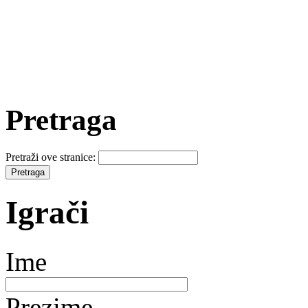
Pretraga
Pretraži ove stranice:
Igrači
Ime
Prezime