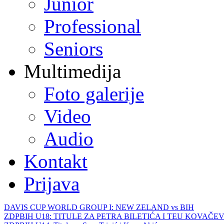
Junior
Professional
Seniors
Multimedija
Foto galerije
Video
Audio
Kontakt
Prijava
DAVIS CUP WORLD GROUP I: NEW ZELAND vs BIH
ZDPBIH U18: TITULE ZA PETRA BILETIĆA I TEU KOVAČEV