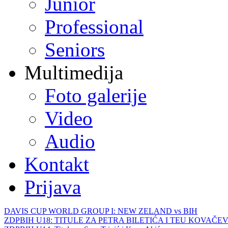
Junior
Professional
Seniors
Multimedija
Foto galerije
Video
Audio
Kontakt
Prijava
DAVIS CUP WORLD GROUP I: NEW ZELAND vs BIH
ZDPBIH U18: TITULE ZA PETRA BILETIĆA I TEU KOVAČEV