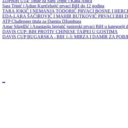
ZDPBIH U14: Titule za Saru Tripić i Kana Ahića
Sara Tripić i Adian Kurtćehajić prvaci BiH do 12 godina
TARA JOKIĆ I NEMANJA TODORIĆ PRVACI BOSNE I HER
EDA-LARA ŠAĆIROVIĆ I MAHIR BUTKOVIĆ PRVACI BIH 
ATP Challenger titula za Damira Džumhura
Amar Silajdžić i Anastasija Ignjatić juniorski prvaci BiH u kategoriji
DAVIS CUP: BIH PROTIV CHINESE TAIPEI U GOSTIMA
DAVIS CUP BUGARSKA - BIH 1-3: MIRZA I DAMIR ZA POB