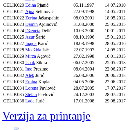
CELIK020
Edina
Pjanić
05.11.1997
14.07.2010
CELIK021
Ajna
Selimović
27.09.1998
14.05.2011
CELIK022
Zerina
Jašarspahić
08.09.2001
18.05.2012
CELIK023
Damin
Ajdinović
31.08.2000
25.05.2015
CELIK024
Dženeta
Delić
10.03.2000
10.01.2011
CELIK025
Azur
Šarić
08.10.1996
15.01.2013
CELIK027
Inajda
Karić
18.08.1998
28.05.2016
CELIK028
Medžida
Isić
22.07.1997
14.05.2012
CELIK029
Mirza
Agović
27.02.1998
10.01.2015
CELIK030
Ishak
Sikira
06.07.2005
25.05.2018
CELIK031
Ime
Prezime
08.04.2004
22.06.2017
CELIK032
Alek
Jurić
26.08.2006
20.06.2018
CELIK033
Emina
Kaplan
04.05.2006
22.06.2017
CELIK034
Lorena
Pavlović
28.07.2005
17.07.2017
CELIK035
Stefan
Pavlović
24.12.2003
28.07.2017
CELIK036
Lada
Jurić
17.01.2008
29.08.2017
Verzija za printanje