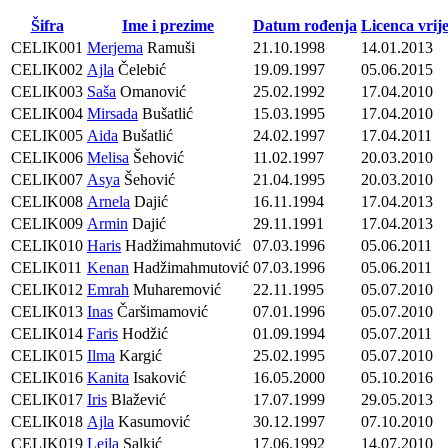
Šifra
Ime i prezime
Datum rođenja
Licenca vrij
CELIK001
Merjema
Ramuši
21.10.1998
14.01.2013
CELIK002
Ajla
Čelebić
19.09.1997
05.06.2015
CELIK003
Saša
Omanović
25.02.1992
17.04.2010
CELIK004
Mirsada
Bušatlić
15.03.1995
17.04.2010
CELIK005
Aida
Bušatlić
24.02.1997
17.04.2011
CELIK006
Melisa
Šehović
11.02.1997
20.03.2010
CELIK007
Asya
Šehović
21.04.1995
20.03.2010
CELIK008
Arnela
Dajić
16.11.1994
17.04.2013
CELIK009
Armin
Dajić
29.11.1991
17.04.2013
CELIK010
Haris
Hadžimahmutović
07.03.1996
05.06.2011
CELIK011
Kenan
Hadžimahmutović
07.03.1996
05.06.2011
CELIK012
Emrah
Muharemović
22.11.1995
05.07.2010
CELIK013
Inas
Čaršimamović
07.01.1996
05.07.2010
CELIK014
Faris
Hodžić
01.09.1994
05.07.2011
CELIK015
Ilma
Kargić
25.02.1995
05.07.2010
CELIK016
Kanita
Isaković
16.05.2000
05.10.2016
CELIK017
Iris
Blažević
17.07.1999
29.05.2013
CELIK018
Ajla
Kasumović
30.12.1997
07.10.2010
CELIK019
Lejla
Salkić
17.06.1992
14.07.2010