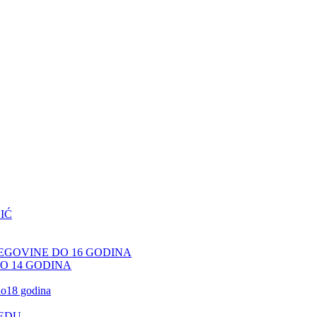
IĆ
CEGOVINE DO 16 GODINA
DO 14 GODINA
 do18 godina
JEDU