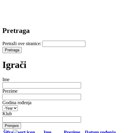
Pretraga
Pretraži ove stranice:
Igrači
Ime
Prezime
Godina rođenja
Klub
Šifra
Ime
Prezime
Datum rođenja