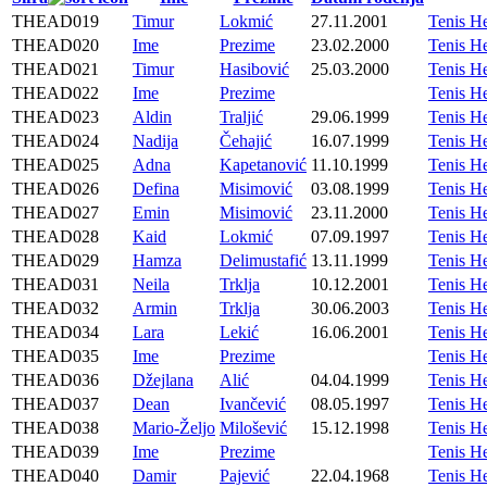
THEAD019
Timur
Lokmić
27.11.2001
Tenis H
THEAD020
Ime
Prezime
23.02.2000
Tenis H
THEAD021
Timur
Hasibović
25.03.2000
Tenis H
THEAD022
Ime
Prezime
Tenis H
THEAD023
Aldin
Traljić
29.06.1999
Tenis H
THEAD024
Nadija
Čehajić
16.07.1999
Tenis H
THEAD025
Adna
Kapetanović
11.10.1999
Tenis H
THEAD026
Defina
Misimović
03.08.1999
Tenis H
THEAD027
Emin
Misimović
23.11.2000
Tenis H
THEAD028
Kaid
Lokmić
07.09.1997
Tenis H
THEAD029
Hamza
Delimustafić
13.11.1999
Tenis H
THEAD031
Neila
Trklja
10.12.2001
Tenis H
THEAD032
Armin
Trklja
30.06.2003
Tenis H
THEAD034
Lara
Lekić
16.06.2001
Tenis H
THEAD035
Ime
Prezime
Tenis H
THEAD036
Džejlana
Alić
04.04.1999
Tenis H
THEAD037
Dean
Ivančević
08.05.1997
Tenis H
THEAD038
Mario-Željo
Milošević
15.12.1998
Tenis H
THEAD039
Ime
Prezime
Tenis H
THEAD040
Damir
Pajević
22.04.1968
Tenis H