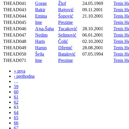
THEAD041
Goran
Žlof
24.05.1969
Tenis H
THEAD043
Bakir
Bajrović
09.11.2001
Tenis H
THEAD044
Emina
Šopović
21.10.2001
Tenis H
THEAD045
Ime
Prezime
Tenis H
THEAD046
Ajsa-Šaha
Tucaković
28.10.2001
Tenis H
THEAD047
Nedim
Selimović
06.01.2001
Tenis H
THEAD048
Haris
Čolić
02.10.2002
Tenis H
THEAD049
Harun
Džemić
28.08.2001
Tenis H
THEAD050
Šejla
Batalović
07.05.1994
Tenis H
THEAD071
Ime
Prezime
Tenis H
« prva
‹ prethodna
…
59
60
61
62
63
64
65
66
67