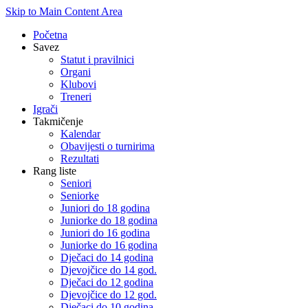
Skip to Main Content Area
Početna
Savez
Statut i pravilnici
Organi
Klubovi
Treneri
Igrači
Takmičenje
Kalendar
Obavijesti o turnirima
Rezultati
Rang liste
Seniori
Seniorke
Juniori do 18 godina
Juniorke do 18 godina
Juniori do 16 godina
Juniorke do 16 godina
Dječaci do 14 godina
Djevojčice do 14 god.
Dječaci do 12 godina
Djevojčice do 12 god.
Dječaci do 10 godina