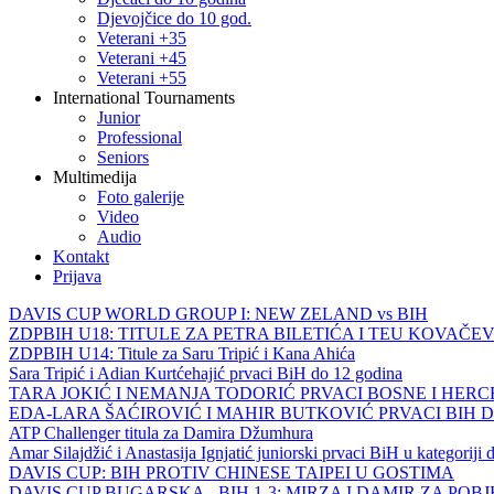
Djevojčice do 10 god.
Veterani +35
Veterani +45
Veterani +55
International Tournaments
Junior
Professional
Seniors
Multimedija
Foto galerije
Video
Audio
Kontakt
Prijava
DAVIS CUP WORLD GROUP I: NEW ZELAND vs BIH
ZDPBIH U18: TITULE ZA PETRA BILETIĆA I TEU KOVAČEV
ZDPBIH U14: Titule za Saru Tripić i Kana Ahića
Sara Tripić i Adian Kurtćehajić prvaci BiH do 12 godina
TARA JOKIĆ I NEMANJA TODORIĆ PRVACI BOSNE I HER
EDA-LARA ŠAĆIROVIĆ I MAHIR BUTKOVIĆ PRVACI BIH 
ATP Challenger titula za Damira Džumhura
Amar Silajdžić i Anastasija Ignjatić juniorski prvaci BiH u kategoriji
DAVIS CUP: BIH PROTIV CHINESE TAIPEI U GOSTIMA
DAVIS CUP BUGARSKA - BIH 1-3: MIRZA I DAMIR ZA POB