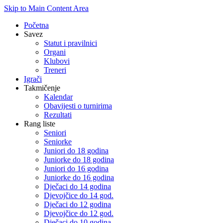
Skip to Main Content Area
Početna
Savez
Statut i pravilnici
Organi
Klubovi
Treneri
Igrači
Takmičenje
Kalendar
Obavijesti o turnirima
Rezultati
Rang liste
Seniori
Seniorke
Juniori do 18 godina
Juniorke do 18 godina
Juniori do 16 godina
Juniorke do 16 godina
Dječaci do 14 godina
Djevojčice do 14 god.
Dječaci do 12 godina
Djevojčice do 12 god.
Dječaci do 10 godina