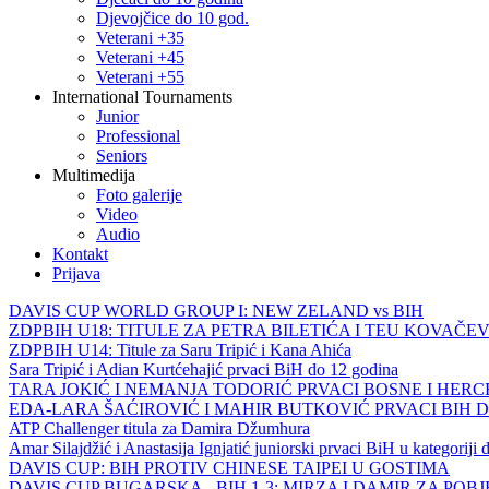
Djevojčice do 10 god.
Veterani +35
Veterani +45
Veterani +55
International Tournaments
Junior
Professional
Seniors
Multimedija
Foto galerije
Video
Audio
Kontakt
Prijava
DAVIS CUP WORLD GROUP I: NEW ZELAND vs BIH
ZDPBIH U18: TITULE ZA PETRA BILETIĆA I TEU KOVAČEV
ZDPBIH U14: Titule za Saru Tripić i Kana Ahića
Sara Tripić i Adian Kurtćehajić prvaci BiH do 12 godina
TARA JOKIĆ I NEMANJA TODORIĆ PRVACI BOSNE I HER
EDA-LARA ŠAĆIROVIĆ I MAHIR BUTKOVIĆ PRVACI BIH 
ATP Challenger titula za Damira Džumhura
Amar Silajdžić i Anastasija Ignjatić juniorski prvaci BiH u kategoriji
DAVIS CUP: BIH PROTIV CHINESE TAIPEI U GOSTIMA
DAVIS CUP BUGARSKA - BIH 1-3: MIRZA I DAMIR ZA POB