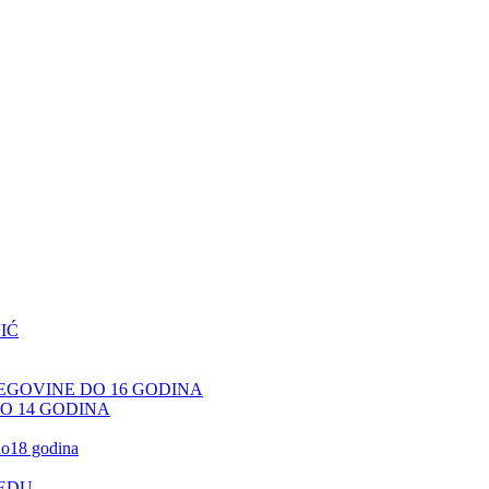
IĆ
CEGOVINE DO 16 GODINA
DO 14 GODINA
 do18 godina
JEDU