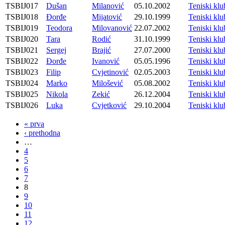
TSBIJ017
Dušan
Milanović
05.10.2002
Teniski kl
TSBIJ018
Đorđe
Mijatović
29.10.1999
Teniski kl
TSBIJ019
Teodora
Milovanović
22.07.2002
Teniski kl
TSBIJ020
Tara
Rodić
31.10.1999
Teniski kl
TSBIJ021
Sergej
Brajić
27.07.2000
Teniski kl
TSBIJ022
Đorđe
Ivanović
05.05.1996
Teniski kl
TSBIJ023
Filip
Cvjetinović
02.05.2003
Teniski kl
TSBIJ024
Marko
Milošević
05.08.2002
Teniski kl
TSBIJ025
Nikola
Zekić
26.12.2004
Teniski kl
TSBIJ026
Luka
Cvjetković
29.10.2004
Teniski kl
« prva
‹ prethodna
…
4
5
6
7
8
9
10
11
12