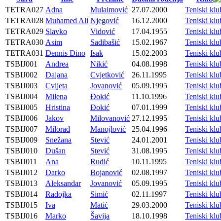
TETRA027
Adna
Mulaimović
27.07.2000
Teniski k
TETRA028
Muhamed Ali
Njegović
16.12.2000
Teniski k
TETRA029
Slavko
Vidović
17.04.1955
Teniski k
TETRA030
Asim
Sadibašić
15.02.1967
Teniski k
TETRA031
Dennis Dino
Isak
15.02.2003
Teniski k
TSBIJ001
Andrea
Nikić
04.08.1998
Teniski kl
TSBIJ002
Dajana
Cvjetković
26.11.1995
Teniski kl
TSBIJ003
Cvijeta
Jovanović
05.09.1995
Teniski kl
TSBIJ004
Milena
Đokić
11.10.1996
Teniski kl
TSBIJ005
Hristina
Đokić
07.01.1999
Teniski kl
TSBIJ006
Jakov
Milovanović
27.12.1995
Teniski kl
TSBIJ007
Milorad
Manojlović
25.04.1996
Teniski kl
TSBIJ009
Snežana
Stević
24.01.2001
Teniski kl
TSBIJ010
Dušan
Stević
31.08.1995
Teniski kl
TSBIJ011
Ana
Rudić
10.11.1995
Teniski kl
TSBIJ012
Darko
Bojanović
02.08.1997
Teniski kl
TSBIJ013
Aleksandar
Jovanović
05.09.1995
Teniski kl
TSBIJ014
Radojka
Simić
02.11.1997
Teniski kl
TSBIJ015
Iva
Matić
29.03.2000
Teniski kl
TSBIJ016
Marko
Šavija
18.10.1998
Teniski kl