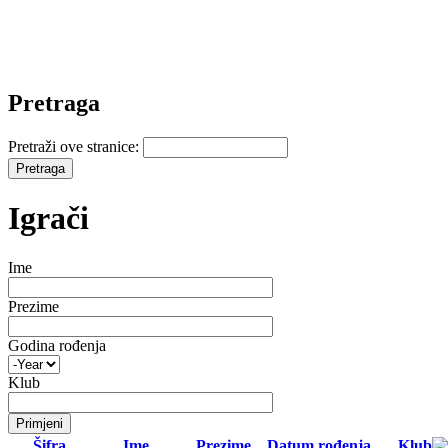
Pretraga
Pretraži ove stranice:
Igrači
Ime
Prezime
Godina rođenja
Klub
Šifra
Ime
Prezime
Datum rođenja
Klub