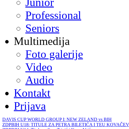
Junior
Professional
Seniors
Multimedija
Foto galerije
Video
Audio
Kontakt
Prijava
DAVIS CUP WORLD GROUP I: NEW ZELAND vs BIH
ZDPBIH U18: TITULE ZA PETRA BILETIĆA I TEU KOVAČEV