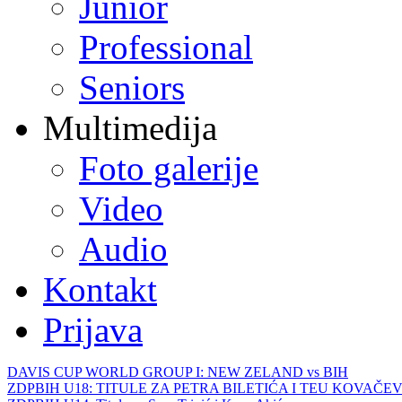
Junior
Professional
Seniors
Multimedija
Foto galerije
Video
Audio
Kontakt
Prijava
DAVIS CUP WORLD GROUP I: NEW ZELAND vs BIH
ZDPBIH U18: TITULE ZA PETRA BILETIĆA I TEU KOVAČEV