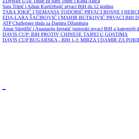
ZDPBIH U14: Titule za Saru Tripić i Kana Ahića
Sara Tripić i Adian Kurtćehajić prvaci BiH do 12 godina
TARA JOKIĆ I NEMANJA TODORIĆ PRVACI BOSNE I HER
EDA-LARA ŠAĆIROVIĆ I MAHIR BUTKOVIĆ PRVACI BIH 
ATP Challenger titula za Damira Džumhura
Amar Silajdžić i Anastasija Ignjatić juniorski prvaci BiH u kategoriji
DAVIS CUP: BIH PROTIV CHINESE TAIPEI U GOSTIMA
DAVIS CUP BUGARSKA - BIH 1-3: MIRZA I DAMIR ZA POB