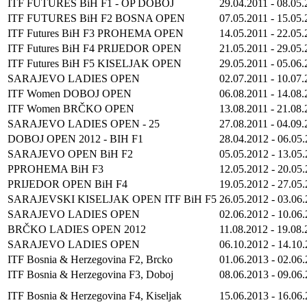
ITF FUTURES BiH F1 - OP DOBOJ
29.04.2011
-
08.05.
ITF FUTURES BiH F2 BOSNA OPEN
07.05.2011
-
15.05.
ITF Futures BiH F3 PROHEMA OPEN
14.05.2011
-
22.05.
ITF Futures BiH F4 PRIJEDOR OPEN
21.05.2011
-
29.05.
ITF Futures BiH F5 KISELJAK OPEN
29.05.2011
-
05.06.
SARAJEVO LADIES OPEN
02.07.2011
-
10.07.
ITF Women DOBOJ OPEN
06.08.2011
-
14.08.
ITF Women BRČKO OPEN
13.08.2011
-
21.08.
SARAJEVO LADIES OPEN - 25
27.08.2011
-
04.09.
DOBOJ OPEN 2012 - BIH F1
28.04.2012
-
06.05
SARAJEVO OPEN BiH F2
05.05.2012
-
13.05
PPROHEMA BiH F3
12.05.2012
-
20.05
PRIJEDOR OPEN BiH F4
19.05.2012
-
27.05
SARAJEVSKI KISELJAK OPEN ITF BiH F5
26.05.2012
-
03.06
SARAJEVO LADIES OPEN
02.06.2012
-
10.06
BRČKO LADIES OPEN 2012
11.08.2012
-
19.08.
SARAJEVO LADIES OPEN
06.10.2012
-
14.10
ITF Bosnia & Herzegovina F2, Brcko
01.06.2013
-
02.06
ITF Bosnia & Herzegovina F3, Doboj
08.06.2013
-
09.06
ITF Bosnia & Herzegovina F4, Kiseljak
15.06.2013
-
16.06