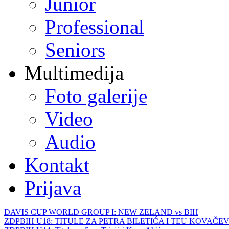
Junior
Professional
Seniors
Multimedija
Foto galerije
Video
Audio
Kontakt
Prijava
DAVIS CUP WORLD GROUP I: NEW ZELAND vs BIH
ZDPBIH U18: TITULE ZA PETRA BILETIĆA I TEU KOVAČEV