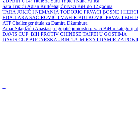
ZDPBIH U14: Titule za Saru Tripić i Kana Ahića
Sara Tripić i Adian Kurtćehajić prvaci BiH do 12 godina
TARA JOKIĆ I NEMANJA TODORIĆ PRVACI BOSNE I HER
EDA-LARA ŠAĆIROVIĆ I MAHIR BUTKOVIĆ PRVACI BIH 
ATP Challenger titula za Damira Džumhura
Amar Silajdžić i Anastasija Ignjatić juniorski prvaci BiH u kategoriji
DAVIS CUP: BIH PROTIV CHINESE TAIPEI U GOSTIMA
DAVIS CUP BUGARSKA - BIH 1-3: MIRZA I DAMIR ZA POB