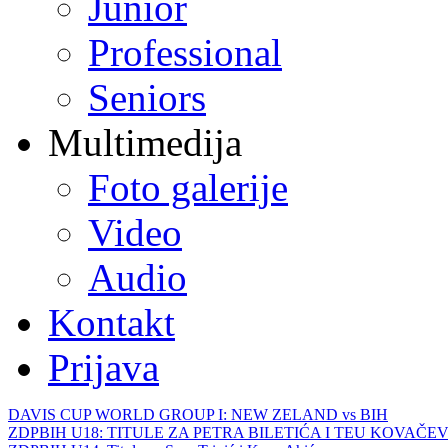
Junior
Professional
Seniors
Multimedija
Foto galerije
Video
Audio
Kontakt
Prijava
DAVIS CUP WORLD GROUP I: NEW ZELAND vs BIH
ZDPBIH U18: TITULE ZA PETRA BILETIĆA I TEU KOVAČEV