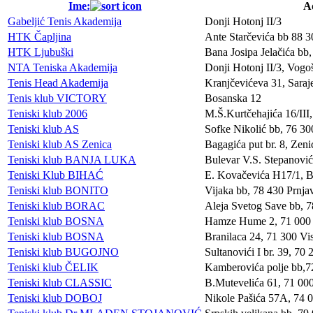
Ime:
A
Gabeljić Tenis Akademija
Donji Hotonj II/3
HTK Čapljina
Ante Starčevića bb 88 3
HTK Ljubuški
Bana Josipa Jelačića bb
NTA Teniska Akademija
Donji Hotonj II/3, Vogo
Tenis Head Akademija
Kranjčevićeva 31, Saraj
Tenis klub VICTORY
Bosanska 12
Teniski klub 2006
M.Š.Kurtčehajića 16/III
Teniski klub AS
Sofke Nikolić bb, 76 300
Teniski klub AS Zenica
Bagagića put br. 8, Zeni
Teniski klub BANJA LUKA
Bulevar V.S. Stepanovi
Teniski Klub BIHAĆ
E. Kovačevića H17/1, B
Teniski klub BONITO
Vijaka bb, 78 430 Prnja
Teniski klub BORAC
Aleja Svetog Save bb, 
Teniski klub BOSNA
Hamze Hume 2, 71 000 
Teniski klub BOSNA
Branilaca 24, 71 300 Vi
Teniski klub BUGOJNO
Sultanovići I br. 39, 70
Teniski klub ČELIK
Kamberovića polje bb,7
Teniski klub CLASSIC
B.Mutevelića 61, 71 00
Teniski klub DOBOJ
Nikole Pašića 57A, 74 