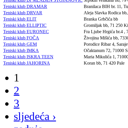
Teniski klub Dr MLADEN STOJANOVIĆ
Srpskih velikana bb, 79 
Teniski klub DRAMAR
Branilaca BIH br. 11, T
Teniski klub DRVAR
Aleja Slavka Rodica bb
Teniski klub ELIT
Branka Grbčića bb
Teniski klub ELLIPTIC
Gromiljak bb, 71 250 Ki
Teniski klub EURONEC
Fra Ljube Hrgića br.4 ,
Teniski klub FOČA
Živojina Mišića bb, 733
Teniski klub GEM
Porodice Ribar 4, Saraj
Teniski klub IMKA
Očaktanum 72, 71000 S
Teniski klub ISKRA TEEN
Maria Mikulića 1, 7100
Teniski klub JAHORINA
Koran bb, 71 420 Pale
1
2
3
sljedeća ›