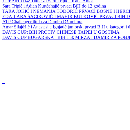
ZDPBIH U14: Titule za Saru Tripić i Kana Ahića
Sara Tripić i Adian Kurtćehajić prvaci BiH do 12 godina
TARA JOKIĆ I NEMANJA TODORIĆ PRVACI BOSNE I HER
EDA-LARA ŠAĆIROVIĆ I MAHIR BUTKOVIĆ PRVACI BIH 
ATP Challenger titula za Damira Džumhura
Amar Silajdžić i Anastasija Ignjatić juniorski prvaci BiH u kategoriji
DAVIS CUP: BIH PROTIV CHINESE TAIPEI U GOSTIMA
DAVIS CUP BUGARSKA - BIH 1-3: MIRZA I DAMIR ZA POB