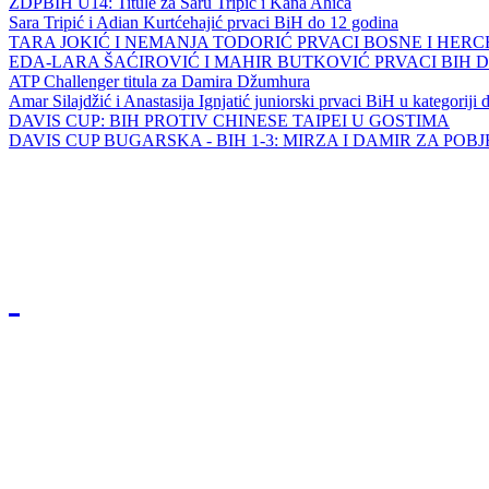
ZDPBIH U14: Titule za Saru Tripić i Kana Ahića
Sara Tripić i Adian Kurtćehajić prvaci BiH do 12 godina
TARA JOKIĆ I NEMANJA TODORIĆ PRVACI BOSNE I HER
EDA-LARA ŠAĆIROVIĆ I MAHIR BUTKOVIĆ PRVACI BIH 
ATP Challenger titula za Damira Džumhura
Amar Silajdžić i Anastasija Ignjatić juniorski prvaci BiH u kategoriji
DAVIS CUP: BIH PROTIV CHINESE TAIPEI U GOSTIMA
DAVIS CUP BUGARSKA - BIH 1-3: MIRZA I DAMIR ZA POB