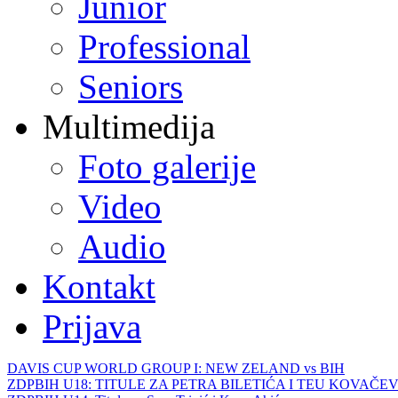
Junior
Professional
Seniors
Multimedija
Foto galerije
Video
Audio
Kontakt
Prijava
DAVIS CUP WORLD GROUP I: NEW ZELAND vs BIH
ZDPBIH U18: TITULE ZA PETRA BILETIĆA I TEU KOVAČEV