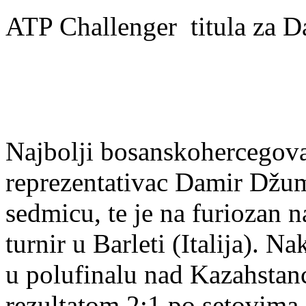
ATP Challenger titula za 
Najbolji bosanskohercegova
reprezentativac Damir Džum
sedmicu, te je na furiozan 
turnir u Barleti (Italija).
u polufinalu nad Kazahsta
rezultatom 2:1 po setovima,