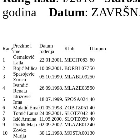
godina
Datum
: ZAVRŠ
Prezime i
Datum
Rang
Klub
Ukupno
ime
rođenja
Ćemalović
1
22.01.2001.
MECIT063
60
Lajla
2
Bojić Milica
10.09.2001.
BORBL077
50
Spasojevic
3
05.10.1999.
MLABL092
50
Zorica
Ivandić
4
26.09.1998.
MLAZE035
50
Renata
Idrizović
5
18.07.1999.
SPOSA024
40
Irma
6
Mulalić Ema
01.05.1998.
ZOBTZ051
40
7
Tomić Laura
24.09.2001.
SLOTZ042
40
8
Izić Armina
11.05.2000.
SLOTZ059
40
9
Dodik Maja
02.09.2002.
MLAZE012
40
Zovko
10
30.12.1998.
MOSTA001
30
Marija