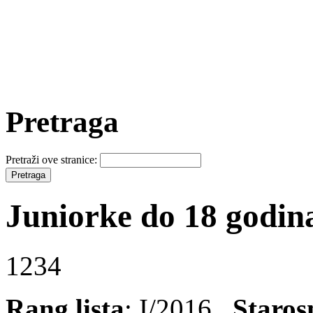
Pretraga
Pretraži ove stranice:
Juniorke do 18 godin
1234
Rang lista
: I/2016
Staros