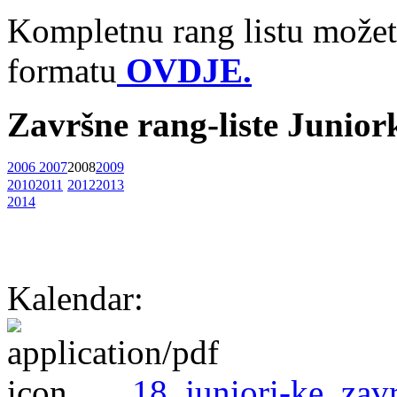
Kompletnu rang listu možet
formatu
OVDJE.
Završne rang-liste Junior
2006
2007
2008
2009
2010
2011
2012
2013
2014
Kalendar:
18_juniori-ke_zav