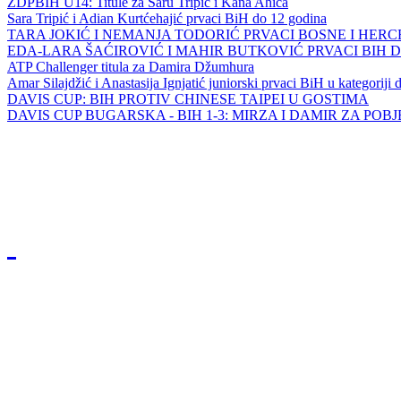
ZDPBIH U14: Titule za Saru Tripić i Kana Ahića
Sara Tripić i Adian Kurtćehajić prvaci BiH do 12 godina
TARA JOKIĆ I NEMANJA TODORIĆ PRVACI BOSNE I HER
EDA-LARA ŠAĆIROVIĆ I MAHIR BUTKOVIĆ PRVACI BIH 
ATP Challenger titula za Damira Džumhura
Amar Silajdžić i Anastasija Ignjatić juniorski prvaci BiH u kategoriji
DAVIS CUP: BIH PROTIV CHINESE TAIPEI U GOSTIMA
DAVIS CUP BUGARSKA - BIH 1-3: MIRZA I DAMIR ZA POB