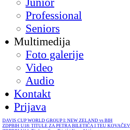
Junior
Professional
Seniors
Multimedija
Foto galerije
Video
Audio
Kontakt
Prijava
DAVIS CUP WORLD GROUP I: NEW ZELAND vs BIH
ZDPBIH U18: TITULE ZA PETRA BILETIĆA I TEU KOVAČEV