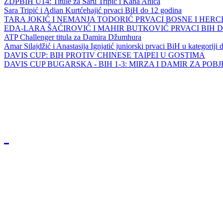
ZDPBIH U14: Titule za Saru Tripić i Kana Ahića
Sara Tripić i Adian Kurtćehajić prvaci BiH do 12 godina
TARA JOKIĆ I NEMANJA TODORIĆ PRVACI BOSNE I HER
EDA-LARA ŠAĆIROVIĆ I MAHIR BUTKOVIĆ PRVACI BIH 
ATP Challenger titula za Damira Džumhura
Amar Silajdžić i Anastasija Ignjatić juniorski prvaci BiH u kategoriji
DAVIS CUP: BIH PROTIV CHINESE TAIPEI U GOSTIMA
DAVIS CUP BUGARSKA - BIH 1-3: MIRZA I DAMIR ZA POB