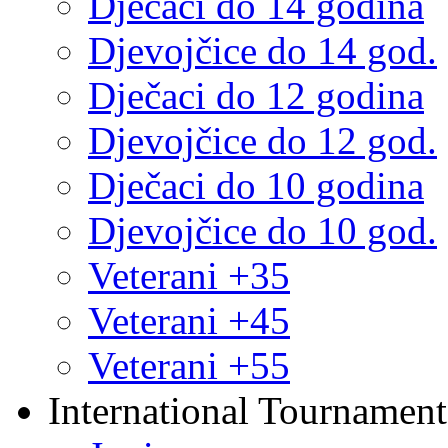
Dječaci do 14 godina
Djevojčice do 14 god.
Dječaci do 12 godina
Djevojčice do 12 god.
Dječaci do 10 godina
Djevojčice do 10 god.
Veterani +35
Veterani +45
Veterani +55
International Tournament