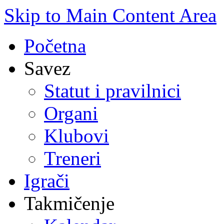
Skip to Main Content Area
Početna
Savez
Statut i pravilnici
Organi
Klubovi
Treneri
Igrači
Takmičenje