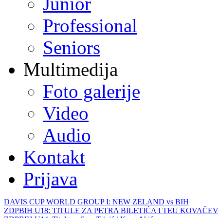
Junior
Professional
Seniors
Multimedija
Foto galerije
Video
Audio
Kontakt
Prijava
DAVIS CUP WORLD GROUP I: NEW ZELAND vs BIH
ZDPBIH U18: TITULE ZA PETRA BILETIĆA I TEU KOVAČEV