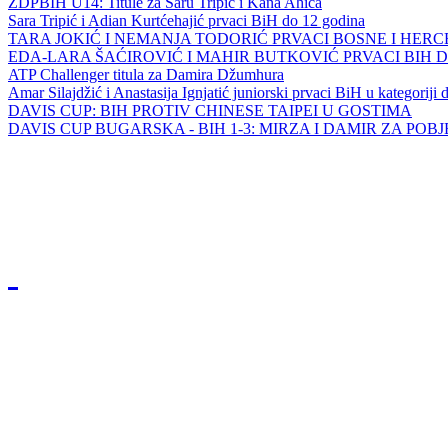
ZDPBIH U14: Titule za Saru Tripić i Kana Ahića
Sara Tripić i Adian Kurtćehajić prvaci BiH do 12 godina
TARA JOKIĆ I NEMANJA TODORIĆ PRVACI BOSNE I HER
EDA-LARA ŠAĆIROVIĆ I MAHIR BUTKOVIĆ PRVACI BIH 
ATP Challenger titula za Damira Džumhura
Amar Silajdžić i Anastasija Ignjatić juniorski prvaci BiH u kategoriji
DAVIS CUP: BIH PROTIV CHINESE TAIPEI U GOSTIMA
DAVIS CUP BUGARSKA - BIH 1-3: MIRZA I DAMIR ZA POB