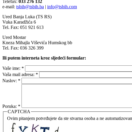
Telefax:
033 276 132
e-mail:
tsbih@tsbih.ba
|
info@tsbih.com
Ured Banja Luka (TS RS)
Vuka Karadžića 6
Tel. Fax: 051 921 613
Ured Mostar
Kneza Mihajla Viševića Humskog bb
Tel. Fax: 036 326 399
Ili putem interneta kroz sljedeći formular:
Vaše ime:
*
Vaša mail adresa:
*
Naslov:
*
Poruka:
*
CAPTCHA
Ovim pitanjem potvrđujete da ste stvarna osoba a ne automatizovan