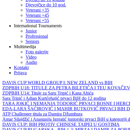
Djevojčice do 10 god.
Veterani +35
Veterani +45
Veterani +55
International Tournaments
Junior
Professional
Seniors
Multimedija
Foto galerije
Video
Audio
Kontakt
Prijava
DAVIS CUP WORLD GROUP I: NEW ZELAND vs BIH
ZDPBIH U18: TITULE ZA PETRA BILETIĆA I TEU KOVAČEV
ZDPBIH U14: Titule za Saru Tripić i Kana Ahića
Sara Tripić i Adian Kurtćehajić prvaci BiH do 12 godina
TARA JOKIĆ I NEMANJA TODORIĆ PRVACI BOSNE I HER
EDA-LARA ŠAĆIROVIĆ I MAHIR BUTKOVIĆ PRVACI BIH 
ATP Challenger titula za Damira Džumhura
Amar Silajdžić i Anastasija Ignjatić juniorski prvaci BiH u kategoriji
DAVIS CUP: BIH PROTIV CHINESE TAIPEI U GOSTIMA
DAVIS CUP BUGARSKA - BIH 1-3: MIRZA I DAMIR ZA POB