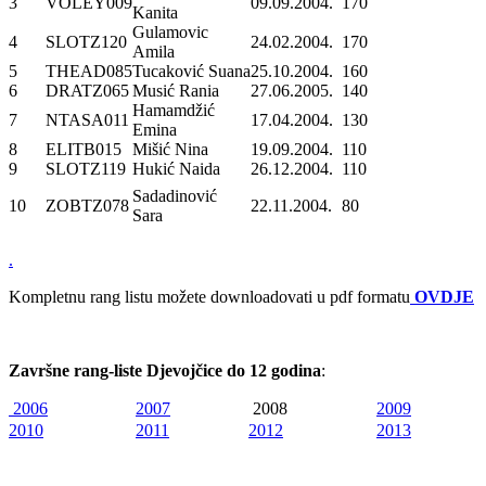
3
VOLEY009
09.09.2004.
170
Kanita
Gulamovic
4
SLOTZ120
24.02.2004.
170
Amila
5
THEAD085
Tucaković Suana
25.10.2004.
160
6
DRATZ065
Musić Rania
27.06.2005.
140
Hamamdžić
7
NTASA011
17.04.2004.
130
Emina
8
ELITB015
Mišić Nina
19.09.2004.
110
9
SLOTZ119
Hukić Naida
26.12.2004.
110
Sadadinović
10
ZOBTZ078
22.11.2004.
80
Sara
.
Kompletnu rang listu možete downloadovati u pdf formatu
OVDJE
Završne rang-liste Djevojčice do 12 godina
:
2006
2007
2008
2009
2010
2011
2012
2013