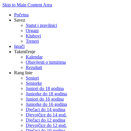
Skip to Main Content Area
Početna
Savez
Statut i pravilnici
Organi
Klubovi
Treneri
Igrači
Takmičenje
Kalendar
Obavijesti o turnirima
Rezultati
Rang liste
Seniori
Seniorke
Juniori do 18 godina
Juniorke do 18 godina
Juniori do 16 godina
Juniorke do 16 godina
Dječaci do 14 godina
Djevojčice do 14 god.
Dječaci do 12 godina
Djevojčice do 12 god.
Dječaci do 10 godina