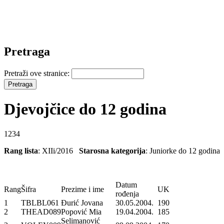
Pretraga
Pretraži ove stranice:
Djevojčice do 12 godina
1234
Rang lista
: XIIi
/2016
Starosna kategorija
: Juniorke do 12 godi
Datum
Rang
Šifra
Prezime i ime
UK
rođenja
1
TBLBL061
Đurić Jovana
30.05.2004.
190
2
THEAD089
Popović Mia
19.04.2004.
185
Selimanović