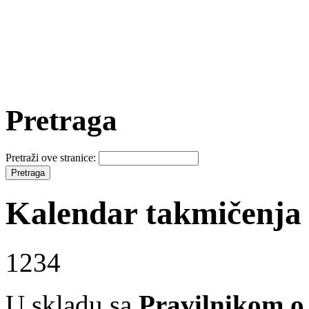
Pretraga
Pretraži ove stranice:
Kalendar takmičenja
1234
U skladu sa
Pravilnikom o