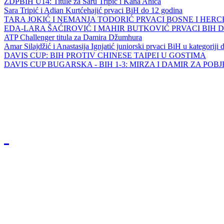
ZDPBIH U14: Titule za Saru Tripić i Kana Ahića
Sara Tripić i Adian Kurtćehajić prvaci BiH do 12 godina
TARA JOKIĆ I NEMANJA TODORIĆ PRVACI BOSNE I HER
EDA-LARA ŠAĆIROVIĆ I MAHIR BUTKOVIĆ PRVACI BIH 
ATP Challenger titula za Damira Džumhura
Amar Silajdžić i Anastasija Ignjatić juniorski prvaci BiH u kategoriji
DAVIS CUP: BIH PROTIV CHINESE TAIPEI U GOSTIMA
DAVIS CUP BUGARSKA - BIH 1-3: MIRZA I DAMIR ZA POB