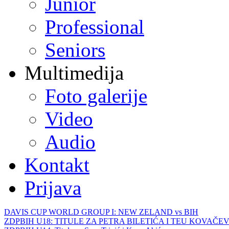
Junior
Professional
Seniors
Multimedija
Foto galerije
Video
Audio
Kontakt
Prijava
DAVIS CUP WORLD GROUP I: NEW ZELAND vs BIH
ZDPBIH U18: TITULE ZA PETRA BILETIĆA I TEU KOVAČEV