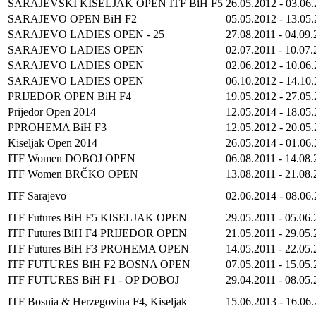
SARAJEVSKI KISELJAK OPEN ITF BiH F5
26.05.2012
-
03.06
SARAJEVO OPEN BiH F2
05.05.2012
-
13.05
SARAJEVO LADIES OPEN - 25
27.08.2011
-
04.09.
SARAJEVO LADIES OPEN
02.07.2011
-
10.07.
SARAJEVO LADIES OPEN
02.06.2012
-
10.06
SARAJEVO LADIES OPEN
06.10.2012
-
14.10
PRIJEDOR OPEN BiH F4
19.05.2012
-
27.05
Prijedor Open 2014
12.05.2014
-
18.05
PPROHEMA BiH F3
12.05.2012
-
20.05
Kiseljak Open 2014
26.05.2014
-
01.06
ITF Women DOBOJ OPEN
06.08.2011
-
14.08.
ITF Women BRČKO OPEN
13.08.2011
-
21.08.
ITF Sarajevo
02.06.2014
-
08.06
ITF Futures BiH F5 KISELJAK OPEN
29.05.2011
-
05.06.
ITF Futures BiH F4 PRIJEDOR OPEN
21.05.2011
-
29.05.
ITF Futures BiH F3 PROHEMA OPEN
14.05.2011
-
22.05.
ITF FUTURES BiH F2 BOSNA OPEN
07.05.2011
-
15.05.
ITF FUTURES BiH F1 - OP DOBOJ
29.04.2011
-
08.05.
ITF Bosnia & Herzegovina F4, Kiseljak
15.06.2013
-
16.06