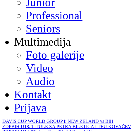
Junior
Professional
Seniors
Multimedija
Foto galerije
Video
Audio
Kontakt
Prijava
DAVIS CUP WORLD GROUP I: NEW ZELAND vs BIH
ZDPBIH U18: TITULE ZA PETRA BILETIĆA I TEU KOVAČEV