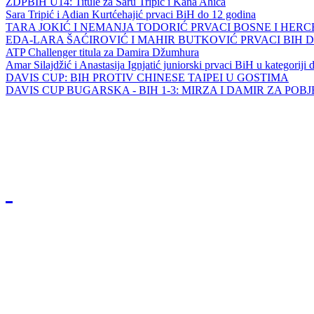
ZDPBIH U14: Titule za Saru Tripić i Kana Ahića
Sara Tripić i Adian Kurtćehajić prvaci BiH do 12 godina
TARA JOKIĆ I NEMANJA TODORIĆ PRVACI BOSNE I HER
EDA-LARA ŠAĆIROVIĆ I MAHIR BUTKOVIĆ PRVACI BIH 
ATP Challenger titula za Damira Džumhura
Amar Silajdžić i Anastasija Ignjatić juniorski prvaci BiH u kategoriji
DAVIS CUP: BIH PROTIV CHINESE TAIPEI U GOSTIMA
DAVIS CUP BUGARSKA - BIH 1-3: MIRZA I DAMIR ZA POB