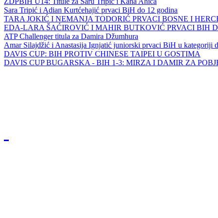
ZDPBIH U14: Titule za Saru Tripić i Kana Ahića
Sara Tripić i Adian Kurtćehajić prvaci BiH do 12 godina
TARA JOKIĆ I NEMANJA TODORIĆ PRVACI BOSNE I HER
EDA-LARA ŠAĆIROVIĆ I MAHIR BUTKOVIĆ PRVACI BIH 
ATP Challenger titula za Damira Džumhura
Amar Silajdžić i Anastasija Ignjatić juniorski prvaci BiH u kategoriji
DAVIS CUP: BIH PROTIV CHINESE TAIPEI U GOSTIMA
DAVIS CUP BUGARSKA - BIH 1-3: MIRZA I DAMIR ZA POB