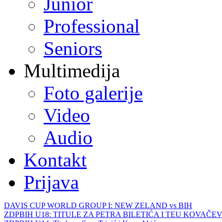
Junior
Professional
Seniors
Multimedija
Foto galerije
Video
Audio
Kontakt
Prijava
DAVIS CUP WORLD GROUP I: NEW ZELAND vs BIH
ZDPBIH U18: TITULE ZA PETRA BILETIĆA I TEU KOVAČEV