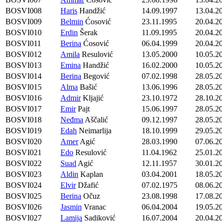
BOSVI008
Haris
Handžić
14.09.1997
13.04.2
BOSVI009
Belmin
Ćosović
23.11.1995
20.04.2
BOSVI010
Erdin
Šerak
11.09.1995
20.04.2
BOSVI011
Berina
Ćosović
06.04.1999
20.04.2
BOSVI012
Amila
Resulović
13.05.2000
10.05.2
BOSVI013
Emina
Handžić
16.02.2000
10.05.2
BOSVI014
Berina
Begović
07.02.1998
28.05.2
BOSVI015
Alma
Bašić
13.06.1996
28.05.2
BOSVI016
Admir
Kljajić
23.10.1972
28.10.2
BOSVI017
Emir
Pajt
15.06.1997
28.05.2
BOSVI018
Neđma
Aščalić
09.12.1997
28.05.2
BOSVI019
Edah
Neimarlija
18.10.1999
29.05.2
BOSVI020
Amer
Agić
28.03.1990
07.06.2
BOSVI021
Edo
Resulović
11.04.1962
25.01.2
BOSVI022
Suad
Agić
12.11.1957
30.01.2
BOSVI023
Aldin
Kaplan
03.04.2001
18.05.2
BOSVI024
Elvir
Džafić
07.02.1975
08.06.2
BOSVI025
Berina
Očuz
23.08.1998
17.08.2
BOSVI026
Jasmin
Vranac
06.04.2004
19.05.2
BOSVI027
Lamija
Sadiković
16.07.2004
20.04.2