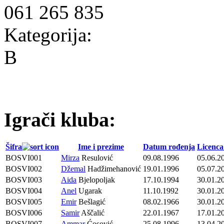
061 265 835
Kategorija:
B
Igrači kluba:
Šifra
Ime i prezime
Datum rođenja
Licenca
BOSVI001
Mirza
Resulović
09.08.1996
05.06.2
BOSVI002
Džemal
Hadžimehanović
19.01.1996
05.07.2
BOSVI003
Aida
Bjelopoljak
17.10.1994
30.01.2
BOSVI004
Anel
Ugarak
11.10.1992
30.01.2
BOSVI005
Emir
Bešlagić
08.02.1966
30.01.2
BOSVI006
Samir
Aščalić
22.01.1967
17.01.2
BOSVI007
Ammar
Ćosović
25.08.1996
13.04.2