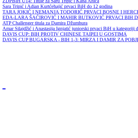
ZDPBIH U14: Titule za Saru Tripić i Kana Ahića
Sara Tripić i Adian Kurtćehajić prvaci BiH do 12 godina
TARA JOKIĆ I NEMANJA TODORIĆ PRVACI BOSNE I HER
EDA-LARA ŠAĆIROVIĆ I MAHIR BUTKOVIĆ PRVACI BIH 
ATP Challenger titula za Damira Džumhura
Amar Silajdžić i Anastasija Ignjatić juniorski prvaci BiH u kategoriji
DAVIS CUP: BIH PROTIV CHINESE TAIPEI U GOSTIMA
DAVIS CUP BUGARSKA - BIH 1-3: MIRZA I DAMIR ZA POB