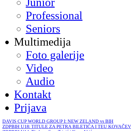
Junior
Professional
Seniors
Multimedija
Foto galerije
Video
Audio
Kontakt
Prijava
DAVIS CUP WORLD GROUP I: NEW ZELAND vs BIH
ZDPBIH U18: TITULE ZA PETRA BILETIĆA I TEU KOVAČEV