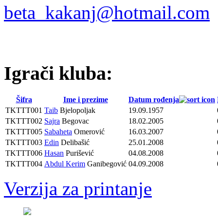
beta_kakanj@hotmail.com
Igrači kluba:
Šifra
Ime i prezime
Datum rođenja
TKTTT001
Taib
Bjelopoljak
19.09.1957
TKTTT002
Sajra
Begovac
18.02.2005
TKTTT005
Sabaheta
Omerović
16.03.2007
TKTTT003
Edin
Delibašić
25.01.2008
TKTTT006
Hasan
Purišević
04.08.2008
TKTTT004
Abdul Kerim
Ganibegović
04.09.2008
Verzija za printanje