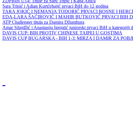
ZDPBIH U14: Titule za Saru Tripić i Kana Ahića
Sara Tripić i Adian Kurtćehajić prvaci BiH do 12 godina
TARA JOKIĆ I NEMANJA TODORIĆ PRVACI BOSNE I HER
EDA-LARA ŠAĆIROVIĆ I MAHIR BUTKOVIĆ PRVACI BIH 
ATP Challenger titula za Damira Džumhura
Amar Silajdžić i Anastasija Ignjatić juniorski prvaci BiH u kategoriji
DAVIS CUP: BIH PROTIV CHINESE TAIPEI U GOSTIMA
DAVIS CUP BUGARSKA - BIH 1-3: MIRZA I DAMIR ZA POB