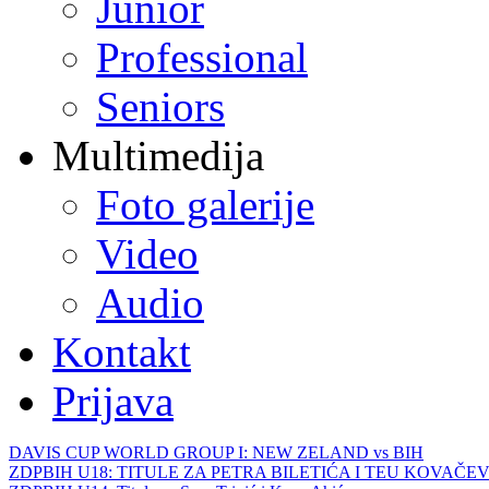
Junior
Professional
Seniors
Multimedija
Foto galerije
Video
Audio
Kontakt
Prijava
DAVIS CUP WORLD GROUP I: NEW ZELAND vs BIH
ZDPBIH U18: TITULE ZA PETRA BILETIĆA I TEU KOVAČEV