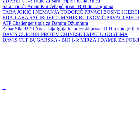
ZDPBIH U14: Titule za Saru Tripić i Kana Ahića
Sara Tripić i Adian Kurtćehajić prvaci BiH do 12 godina
TARA JOKIĆ I NEMANJA TODORIĆ PRVACI BOSNE I HER
EDA-LARA ŠAĆIROVIĆ I MAHIR BUTKOVIĆ PRVACI BIH 
ATP Challenger titula za Damira Džumhura
Amar Silajdžić i Anastasija Ignjatić juniorski prvaci BiH u kategoriji
DAVIS CUP: BIH PROTIV CHINESE TAIPEI U GOSTIMA
DAVIS CUP BUGARSKA - BIH 1-3: MIRZA I DAMIR ZA POB