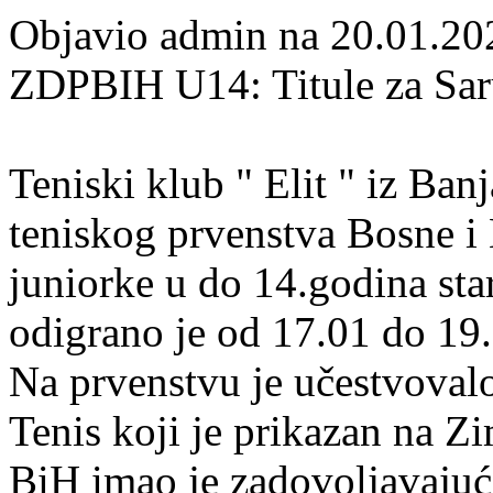
Objavio admin na 20.01.20
ZDPBIH U14: Titule za Saru
Teniski klub " Elit " iz Ba
teniskog prvenstva Bosne i 
juniorke u do 14.godina st
odigrano je od 17.01 do 19
Na prvenstvu je učestvovalo 
Tenis koji je prikazan na 
BiH imao je zadovoljavajući