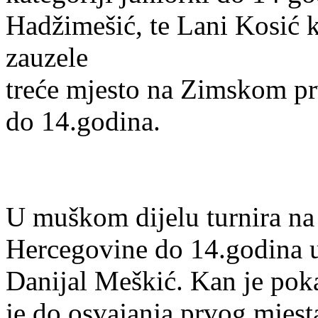
Hadžimešić, te Lani Kosić ko
zauzele
treće mjesto na Zimskom pr
do 14.godina.
U muškom dijelu turnira n
Hercegovine do 14.godina u 
Danijal Meškić. Kan je poka
je do osvajanja prvog mjes