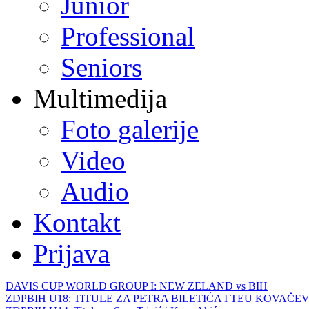
Junior
Professional
Seniors
Multimedija
Foto galerije
Video
Audio
Kontakt
Prijava
DAVIS CUP WORLD GROUP I: NEW ZELAND vs BIH
ZDPBIH U18: TITULE ZA PETRA BILETIĆA I TEU KOVAČEV