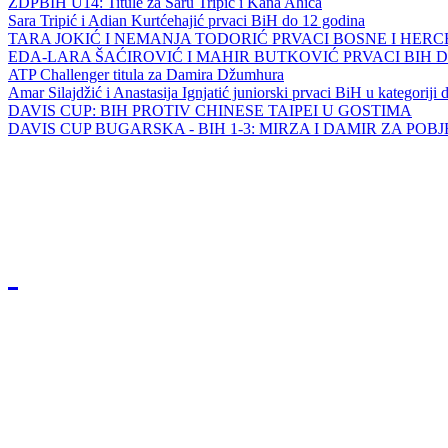
ZDPBIH U14: Titule za Saru Tripić i Kana Ahića
Sara Tripić i Adian Kurtćehajić prvaci BiH do 12 godina
TARA JOKIĆ I NEMANJA TODORIĆ PRVACI BOSNE I HER
EDA-LARA ŠAĆIROVIĆ I MAHIR BUTKOVIĆ PRVACI BIH 
ATP Challenger titula za Damira Džumhura
Amar Silajdžić i Anastasija Ignjatić juniorski prvaci BiH u kategoriji
DAVIS CUP: BIH PROTIV CHINESE TAIPEI U GOSTIMA
DAVIS CUP BUGARSKA - BIH 1-3: MIRZA I DAMIR ZA POB