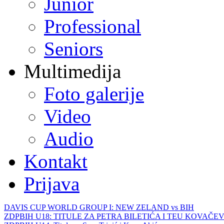
Junior
Professional
Seniors
Multimedija
Foto galerije
Video
Audio
Kontakt
Prijava
DAVIS CUP WORLD GROUP I: NEW ZELAND vs BIH
ZDPBIH U18: TITULE ZA PETRA BILETIĆA I TEU KOVAČEV