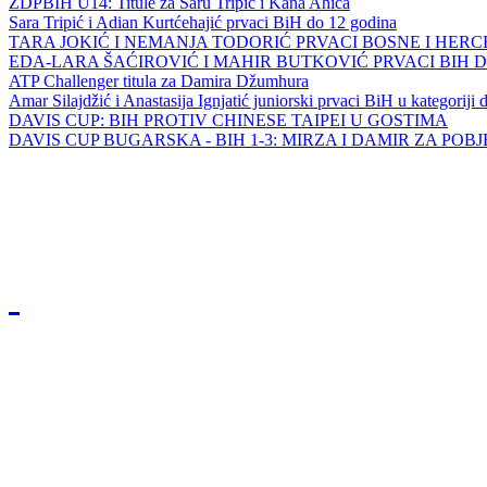
ZDPBIH U14: Titule za Saru Tripić i Kana Ahića
Sara Tripić i Adian Kurtćehajić prvaci BiH do 12 godina
TARA JOKIĆ I NEMANJA TODORIĆ PRVACI BOSNE I HER
EDA-LARA ŠAĆIROVIĆ I MAHIR BUTKOVIĆ PRVACI BIH 
ATP Challenger titula za Damira Džumhura
Amar Silajdžić i Anastasija Ignjatić juniorski prvaci BiH u kategoriji
DAVIS CUP: BIH PROTIV CHINESE TAIPEI U GOSTIMA
DAVIS CUP BUGARSKA - BIH 1-3: MIRZA I DAMIR ZA POB