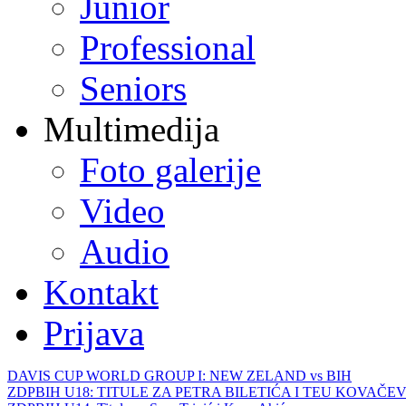
Junior
Professional
Seniors
Multimedija
Foto galerije
Video
Audio
Kontakt
Prijava
DAVIS CUP WORLD GROUP I: NEW ZELAND vs BIH
ZDPBIH U18: TITULE ZA PETRA BILETIĆA I TEU KOVAČEV