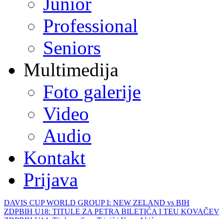
Junior
Professional
Seniors
Multimedija
Foto galerije
Video
Audio
Kontakt
Prijava
DAVIS CUP WORLD GROUP I: NEW ZELAND vs BIH
ZDPBIH U18: TITULE ZA PETRA BILETIĆA I TEU KOVAČEV