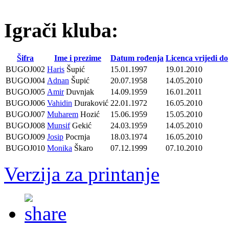
Igrači kluba:
Šifra
Ime i prezime
Datum rođenja
Licenca vrijedi do
BUGOJ002
Haris
Šupić
15.01.1997
19.01.2010
BUGOJ004
Adnan
Šupić
20.07.1958
14.05.2010
BUGOJ005
Amir
Duvnjak
14.09.1959
16.01.2011
BUGOJ006
Vahidin
Duraković
22.01.1972
16.05.2010
BUGOJ007
Muharem
Hozić
15.06.1959
15.05.2010
BUGOJ008
Munsif
Gekić
24.03.1959
14.05.2010
BUGOJ009
Josip
Pocrnja
18.03.1974
16.05.2010
BUGOJ010
Monika
Škaro
07.12.1999
07.10.2010
Verzija za printanje