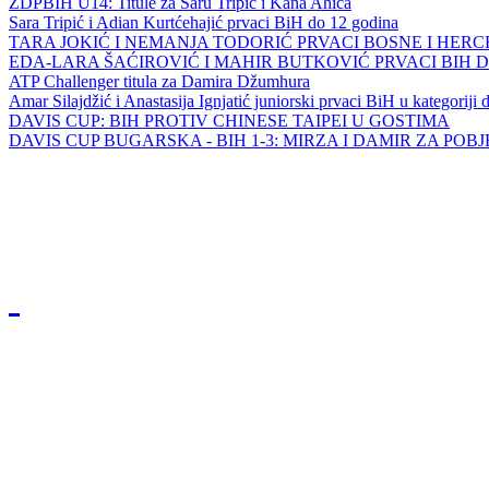
ZDPBIH U14: Titule za Saru Tripić i Kana Ahića
Sara Tripić i Adian Kurtćehajić prvaci BiH do 12 godina
TARA JOKIĆ I NEMANJA TODORIĆ PRVACI BOSNE I HER
EDA-LARA ŠAĆIROVIĆ I MAHIR BUTKOVIĆ PRVACI BIH 
ATP Challenger titula za Damira Džumhura
Amar Silajdžić i Anastasija Ignjatić juniorski prvaci BiH u kategoriji
DAVIS CUP: BIH PROTIV CHINESE TAIPEI U GOSTIMA
DAVIS CUP BUGARSKA - BIH 1-3: MIRZA I DAMIR ZA POB