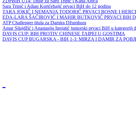
ZDPBIH U14: Titule za Saru Tripić i Kana Ahića
Sara Tripić i Adian Kurtćehajić prvaci BiH do 12 godina
TARA JOKIĆ I NEMANJA TODORIĆ PRVACI BOSNE I HER
EDA-LARA ŠAĆIROVIĆ I MAHIR BUTKOVIĆ PRVACI BIH 
ATP Challenger titula za Damira Džumhura
Amar Silajdžić i Anastasija Ignjatić juniorski prvaci BiH u kategoriji
DAVIS CUP: BIH PROTIV CHINESE TAIPEI U GOSTIMA
DAVIS CUP BUGARSKA - BIH 1-3: MIRZA I DAMIR ZA POB