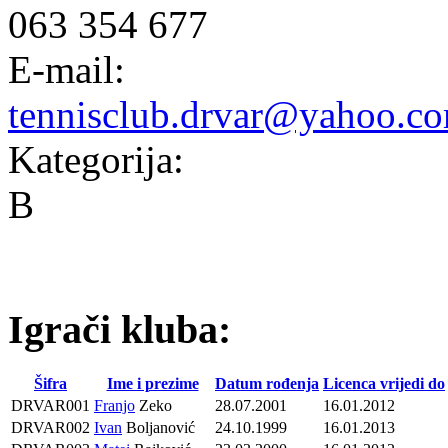
063 354 677
E-mail:
tennisclub.drvar@yahoo.c
Kategorija:
B
Igrači kluba:
Šifra
Ime i prezime
Datum rođenja
Licenca vrijedi do
DRVAR001
Franjo
Zeko
28.07.2001
16.01.2012
DRVAR002
Ivan
Boljanović
24.10.1999
16.01.2013