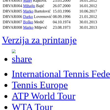
DRVAR003
Matej
Rajković
23.03.2000
16.01.2012
DRVAR004
Mihajlo
Bajić
26.07.2000
16.01.2012
DRVAR005
Marko
Bartolović
15.03.1996
10.06.2017
DRVAR006
Darko
Lovrenović
08.09.1996
21.01.2012
DRVAR007
Boško
Medić
04.10.1974
30.01.2013
DRVAR008
Marko
Miljević
23.08.1973
30.01.2013
Verzija za printanje
International Tennis Fede
Tennis Europe
ATP World Tour
WTA Tour