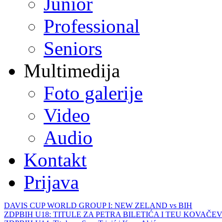
Junior
Professional
Seniors
Multimedija
Foto galerije
Video
Audio
Kontakt
Prijava
DAVIS CUP WORLD GROUP I: NEW ZELAND vs BIH
ZDPBIH U18: TITULE ZA PETRA BILETIĆA I TEU KOVAČEV