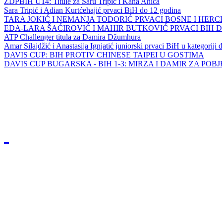
ZDPBIH U14: Titule za Saru Tripić i Kana Ahića
Sara Tripić i Adian Kurtćehajić prvaci BiH do 12 godina
TARA JOKIĆ I NEMANJA TODORIĆ PRVACI BOSNE I HER
EDA-LARA ŠAĆIROVIĆ I MAHIR BUTKOVIĆ PRVACI BIH 
ATP Challenger titula za Damira Džumhura
Amar Silajdžić i Anastasija Ignjatić juniorski prvaci BiH u kategoriji
DAVIS CUP: BIH PROTIV CHINESE TAIPEI U GOSTIMA
DAVIS CUP BUGARSKA - BIH 1-3: MIRZA I DAMIR ZA POB