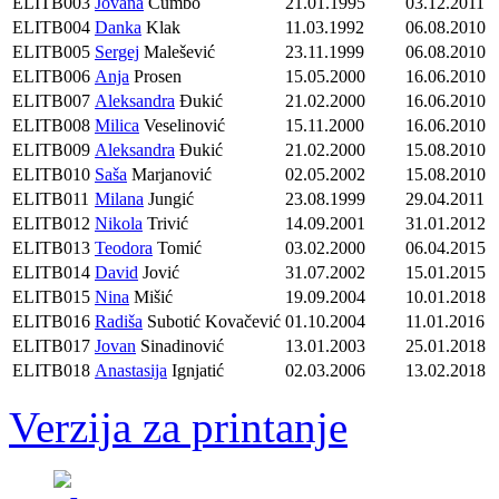
ELITB003
Jovana
Cumbo
21.01.1995
03.12.2011
ELITB004
Danka
Klak
11.03.1992
06.08.2010
ELITB005
Sergej
Malešević
23.11.1999
06.08.2010
ELITB006
Anja
Prosen
15.05.2000
16.06.2010
ELITB007
Aleksandra
Đukić
21.02.2000
16.06.2010
ELITB008
Milica
Veselinović
15.11.2000
16.06.2010
ELITB009
Aleksandra
Đukić
21.02.2000
15.08.2010
ELITB010
Saša
Marjanović
02.05.2002
15.08.2010
ELITB011
Milana
Jungić
23.08.1999
29.04.2011
ELITB012
Nikola
Trivić
14.09.2001
31.01.2012
ELITB013
Teodora
Tomić
03.02.2000
06.04.2015
ELITB014
David
Jović
31.07.2002
15.01.2015
ELITB015
Nina
Mišić
19.09.2004
10.01.2018
ELITB016
Radiša
Subotić Kovačević
01.10.2004
11.01.2016
ELITB017
Jovan
Sinadinović
13.01.2003
25.01.2018
ELITB018
Anastasija
Ignjatić
02.03.2006
13.02.2018
Verzija za printanje