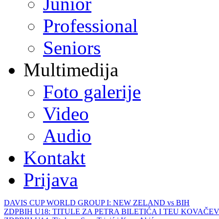
Junior
Professional
Seniors
Multimedija
Foto galerije
Video
Audio
Kontakt
Prijava
DAVIS CUP WORLD GROUP I: NEW ZELAND vs BIH
ZDPBIH U18: TITULE ZA PETRA BILETIĆA I TEU KOVAČEV