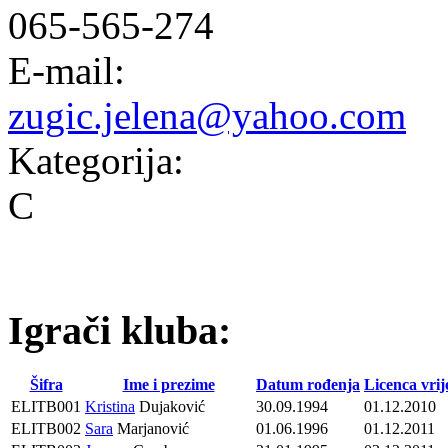
065-565-274
E-mail:
zugic.jelena@yahoo.com
Kategorija:
C
Igrači kluba:
Šifra
Ime i prezime
Datum rođenja
Licenca vrij
ELITB001
Kristina
Dujaković
30.09.1994
01.12.2010
ELITB002
Sara
Marjanović
01.06.1996
01.12.2011