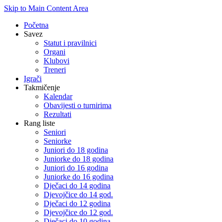
Skip to Main Content Area
Početna
Savez
Statut i pravilnici
Organi
Klubovi
Treneri
Igrači
Takmičenje
Kalendar
Obavijesti o turnirima
Rezultati
Rang liste
Seniori
Seniorke
Juniori do 18 godina
Juniorke do 18 godina
Juniori do 16 godina
Juniorke do 16 godina
Dječaci do 14 godina
Djevojčice do 14 god.
Dječaci do 12 godina
Djevojčice do 12 god.
Dječaci do 10 godina