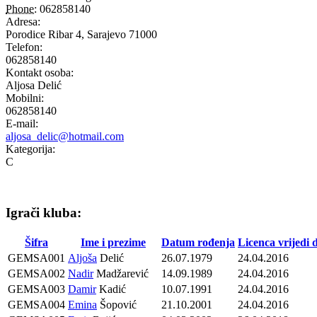
Phone:
062858140
Adresa:
Porodice Ribar 4, Sarajevo 71000
Telefon:
062858140
Kontakt osoba:
Aljosa Delić
Mobilni:
062858140
E-mail:
aljosa_delic@hotmail.com
Kategorija:
C
Igrači kluba:
Šifra
Ime i prezime
Datum rođenja
Licenca vrijedi 
GEMSA001
Aljoša
Delić
26.07.1979
24.04.2016
GEMSA002
Nadir
Madžarević
14.09.1989
24.04.2016
GEMSA003
Damir
Kadić
10.07.1991
24.04.2016
GEMSA004
Emina
Šopović
21.10.2001
24.04.2016