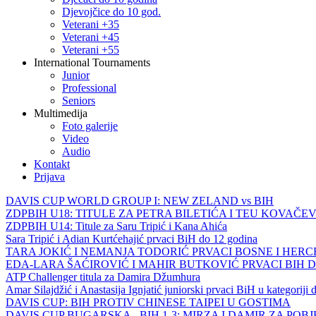
Djevojčice do 10 god.
Veterani +35
Veterani +45
Veterani +55
International Tournaments
Junior
Professional
Seniors
Multimedija
Foto galerije
Video
Audio
Kontakt
Prijava
DAVIS CUP WORLD GROUP I: NEW ZELAND vs BIH
ZDPBIH U18: TITULE ZA PETRA BILETIĆA I TEU KOVAČEV
ZDPBIH U14: Titule za Saru Tripić i Kana Ahića
Sara Tripić i Adian Kurtćehajić prvaci BiH do 12 godina
TARA JOKIĆ I NEMANJA TODORIĆ PRVACI BOSNE I HER
EDA-LARA ŠAĆIROVIĆ I MAHIR BUTKOVIĆ PRVACI BIH 
ATP Challenger titula za Damira Džumhura
Amar Silajdžić i Anastasija Ignjatić juniorski prvaci BiH u kategoriji
DAVIS CUP: BIH PROTIV CHINESE TAIPEI U GOSTIMA
DAVIS CUP BUGARSKA - BIH 1-3: MIRZA I DAMIR ZA POB