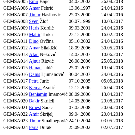
GEMSA005
Emir
Bajić
04.03.2002
26.04.2018
GEMSA006
Amar
Fehrić
13.06.1997
24.04.2016
GEMSA007
Timur
Hasibović
25.03.2000
24.04.2016
GEMSA008
Sven
Žlof
06.07.1999
10.03.2017
GEMSA009
Haris
Kordić
09.03.2001
24.04.2016
GEMSA010
Mahir
Trnka
22.12.2000
16.02.2018
GEMSA011
Dino
Ovčina
05.10.2002
24.04.2016
GEMSA012
Amar
Silajdžić
18.09.2006
30.05.2018
GEMSA013
Afan
Neković
14.03.2007
10.06.2017
GEMSA014
Ajnur
Rizvić
26.08.2006
25.05.2018
GEMSA015
Hanan
Jahić
25.02.2007
19.04.2018
GEMSA016
Danis
Ljumanović
30.04.2007
24.04.2016
GEMSA017
Petra
Jurić
07.10.2005
05.05.2018
GEMSA018
Kemal
Asotić
12.12.2006
26.04.2018
GEMSA019
Benjamin
Imamović
08.09.2006
13.04.2017
GEMSA020
Bakir
Skrijelj
14.05.2006
29.08.2017
GEMSA021
Ernest
Sarac
07.02.2008
20.04.2018
GEMSA022
Amir
Škrijelj
09.04.2008
20.04.2018
GEMSA023
Timur
Smailbegović
24.10.2004
03.05.2018
GEMSA024
Faris
Durak
25.09.2002
02.07.2017