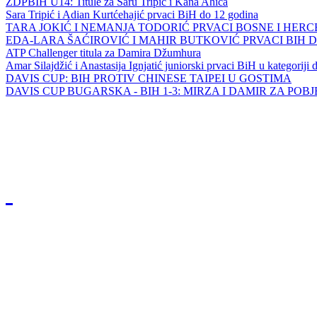
ZDPBIH U14: Titule za Saru Tripić i Kana Ahića
Sara Tripić i Adian Kurtćehajić prvaci BiH do 12 godina
TARA JOKIĆ I NEMANJA TODORIĆ PRVACI BOSNE I HER
EDA-LARA ŠAĆIROVIĆ I MAHIR BUTKOVIĆ PRVACI BIH 
ATP Challenger titula za Damira Džumhura
Amar Silajdžić i Anastasija Ignjatić juniorski prvaci BiH u kategoriji
DAVIS CUP: BIH PROTIV CHINESE TAIPEI U GOSTIMA
DAVIS CUP BUGARSKA - BIH 1-3: MIRZA I DAMIR ZA POB