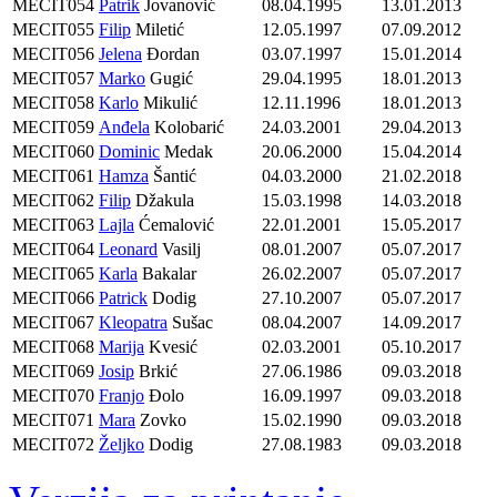
MECIT054
Patrik
Jovanović
08.04.1995
13.01.2013
MECIT055
Filip
Miletić
12.05.1997
07.09.2012
MECIT056
Jelena
Đordan
03.07.1997
15.01.2014
MECIT057
Marko
Gugić
29.04.1995
18.01.2013
MECIT058
Karlo
Mikulić
12.11.1996
18.01.2013
MECIT059
Anđela
Kolobarić
24.03.2001
29.04.2013
MECIT060
Dominic
Medak
20.06.2000
15.04.2014
MECIT061
Hamza
Šantić
04.03.2000
21.02.2018
MECIT062
Filip
Džakula
15.03.1998
14.03.2018
MECIT063
Lajla
Ćemalović
22.01.2001
15.05.2017
MECIT064
Leonard
Vasilj
08.01.2007
05.07.2017
MECIT065
Karla
Bakalar
26.02.2007
05.07.2017
MECIT066
Patrick
Dodig
27.10.2007
05.07.2017
MECIT067
Kleopatra
Sušac
08.04.2007
14.09.2017
MECIT068
Marija
Kvesić
02.03.2001
05.10.2017
MECIT069
Josip
Brkić
27.06.1986
09.03.2018
MECIT070
Franjo
Đolo
16.09.1997
09.03.2018
MECIT071
Mara
Zovko
15.02.1990
09.03.2018
MECIT072
Željko
Dodig
27.08.1983
09.03.2018