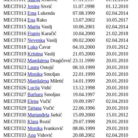
MECIT012
Josipa
Sivrić
11.07.1998
01.12.2010
MECIT013
Ema
Lukenda
07.08.1999
02.04.2014
MECIT014
Ena
Rako
13.07.2002
10.05.2017
MECIT015
Marija
Vasilj
10.06.2001
02.04.2014
MECIT016
Franjo
Karačić
10.04.2000
21.02.2018
MECIT017
Nevenka
Vasilj
09.02.2000
02.04.2014
MECIT018
Luka
Ćavar
04.10.2000
19.01.2012
MECIT019
Kristina
Vasilj
21.05.2000
20.01.2010
MECIT022
Magdalena
Dragičević
23.11.1999
20.01.2010
MECIT023
Laura
Ostojić
08.10.1999
20.01.2010
MECIT024
Monika
Smoljan
22.01.1999
20.01.2010
MECIT025
Magdalena
Miletić
14.01.1999
20.01.2010
MECIT026
Lucija
Vidić
13.12.1998
20.01.2010
MECIT027
Barbara
Smoljan
19.04.1997
20.01.2010
MECIT028
Elena
Vučić
19.09.1997
02.04.2010
MECIT029
Tatjana
Vučić
22.06.1996
20.01.2010
MECIT030
Marianđela
Jarkić
15.09.2000
15.01.2012
MECIT031
Klara
Rozić
29.07.1998
29.01.2010
MECIT032
Monika
Ivanković
08.06.1999
29.01.2010
MECIT033
Ana
Vidović
20.08.2002
02.04.2010