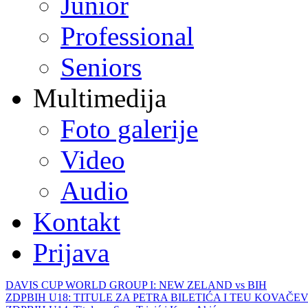
Junior
Professional
Seniors
Multimedija
Foto galerije
Video
Audio
Kontakt
Prijava
DAVIS CUP WORLD GROUP I: NEW ZELAND vs BIH
ZDPBIH U18: TITULE ZA PETRA BILETIĆA I TEU KOVAČEV