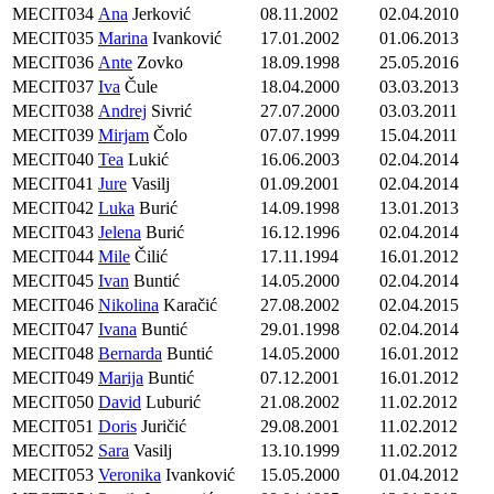
MECIT034
Ana
Jerković
08.11.2002
02.04.2010
MECIT035
Marina
Ivanković
17.01.2002
01.06.2013
MECIT036
Ante
Zovko
18.09.1998
25.05.2016
MECIT037
Iva
Čule
18.04.2000
03.03.2013
MECIT038
Andrej
Sivrić
27.07.2000
03.03.2011
MECIT039
Mirjam
Čolo
07.07.1999
15.04.2011
MECIT040
Tea
Lukić
16.06.2003
02.04.2014
MECIT041
Jure
Vasilj
01.09.2001
02.04.2014
MECIT042
Luka
Burić
14.09.1998
13.01.2013
MECIT043
Jelena
Burić
16.12.1996
02.04.2014
MECIT044
Mile
Čilić
17.11.1994
16.01.2012
MECIT045
Ivan
Buntić
14.05.2000
02.04.2014
MECIT046
Nikolina
Karačić
27.08.2002
02.04.2015
MECIT047
Ivana
Buntić
29.01.1998
02.04.2014
MECIT048
Bernarda
Buntić
14.05.2000
16.01.2012
MECIT049
Marija
Buntić
07.12.2001
16.01.2012
MECIT050
David
Luburić
21.08.2002
11.02.2012
MECIT051
Doris
Juričić
29.08.2001
11.02.2012
MECIT052
Sara
Vasilj
13.10.1999
11.02.2012
MECIT053
Veronika
Ivanković
15.05.2000
01.04.2012