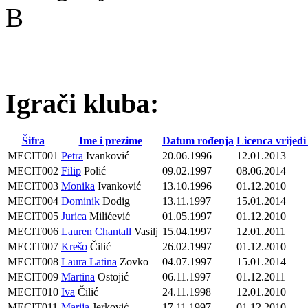
B
Igrači kluba:
Šifra
Ime i prezime
Datum rođenja
Licenca vrijedi
MECIT001
Petra
Ivanković
20.06.1996
12.01.2013
MECIT002
Filip
Polić
09.02.1997
08.06.2014
MECIT003
Monika
Ivanković
13.10.1996
01.12.2010
MECIT004
Dominik
Dodig
13.11.1997
15.01.2014
MECIT005
Jurica
Milićević
01.05.1997
01.12.2010
MECIT006
Lauren Chantall
Vasilj
15.04.1997
12.01.2011
MECIT007
Krešo
Čilić
26.02.1997
01.12.2010
MECIT008
Laura Latina
Zovko
04.07.1997
15.01.2014
MECIT009
Martina
Ostojić
06.11.1997
01.12.2011
MECIT010
Iva
Čilić
24.11.1998
12.01.2010
MECIT011
Marija
Jerković
17.11.1997
01.12.2010