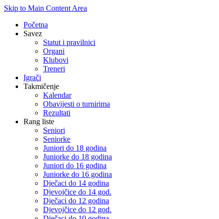
Skip to Main Content Area
Početna
Savez
Statut i pravilnici
Organi
Klubovi
Treneri
Igrači
Takmičenje
Kalendar
Obavijesti o turnirima
Rezultati
Rang liste
Seniori
Seniorke
Juniori do 18 godina
Juniorke do 18 godina
Juniori do 16 godina
Juniorke do 16 godina
Dječaci do 14 godina
Djevojčice do 14 god.
Dječaci do 12 godina
Djevojčice do 12 god.
Dječaci do 10 godina