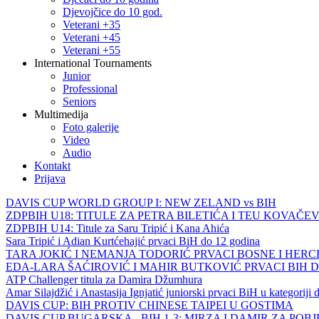
Djevojčice do 10 god.
Veterani +35
Veterani +45
Veterani +55
International Tournaments
Junior
Professional
Seniors
Multimedija
Foto galerije
Video
Audio
Kontakt
Prijava
DAVIS CUP WORLD GROUP I: NEW ZELAND vs BIH
ZDPBIH U18: TITULE ZA PETRA BILETIĆA I TEU KOVAČEV
ZDPBIH U14: Titule za Saru Tripić i Kana Ahića
Sara Tripić i Adian Kurtćehajić prvaci BiH do 12 godina
TARA JOKIĆ I NEMANJA TODORIĆ PRVACI BOSNE I HER
EDA-LARA ŠAĆIROVIĆ I MAHIR BUTKOVIĆ PRVACI BIH 
ATP Challenger titula za Damira Džumhura
Amar Silajdžić i Anastasija Ignjatić juniorski prvaci BiH u kategoriji
DAVIS CUP: BIH PROTIV CHINESE TAIPEI U GOSTIMA
DAVIS CUP BUGARSKA - BIH 1-3: MIRZA I DAMIR ZA POB