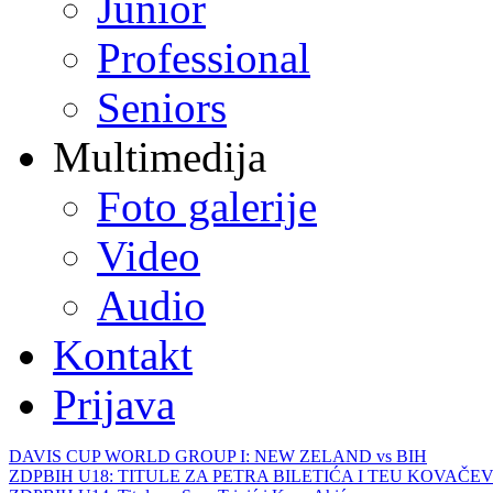
Junior
Professional
Seniors
Multimedija
Foto galerije
Video
Audio
Kontakt
Prijava
DAVIS CUP WORLD GROUP I: NEW ZELAND vs BIH
ZDPBIH U18: TITULE ZA PETRA BILETIĆA I TEU KOVAČEV