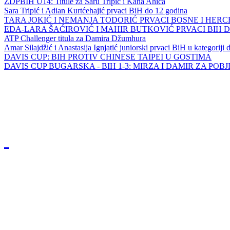
ZDPBIH U14: Titule za Saru Tripić i Kana Ahića
Sara Tripić i Adian Kurtćehajić prvaci BiH do 12 godina
TARA JOKIĆ I NEMANJA TODORIĆ PRVACI BOSNE I HER
EDA-LARA ŠAĆIROVIĆ I MAHIR BUTKOVIĆ PRVACI BIH 
ATP Challenger titula za Damira Džumhura
Amar Silajdžić i Anastasija Ignjatić juniorski prvaci BiH u kategoriji
DAVIS CUP: BIH PROTIV CHINESE TAIPEI U GOSTIMA
DAVIS CUP BUGARSKA - BIH 1-3: MIRZA I DAMIR ZA POB