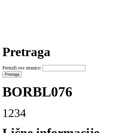
Pretraga
Pretraži ove stranice:
BORBL076
1234
Lične informacije