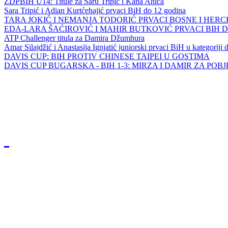
ZDPBIH U14: Titule za Saru Tripić i Kana Ahića
Sara Tripić i Adian Kurtćehajić prvaci BiH do 12 godina
TARA JOKIĆ I NEMANJA TODORIĆ PRVACI BOSNE I HER
EDA-LARA ŠAĆIROVIĆ I MAHIR BUTKOVIĆ PRVACI BIH 
ATP Challenger titula za Damira Džumhura
Amar Silajdžić i Anastasija Ignjatić juniorski prvaci BiH u kategoriji
DAVIS CUP: BIH PROTIV CHINESE TAIPEI U GOSTIMA
DAVIS CUP BUGARSKA - BIH 1-3: MIRZA I DAMIR ZA POB