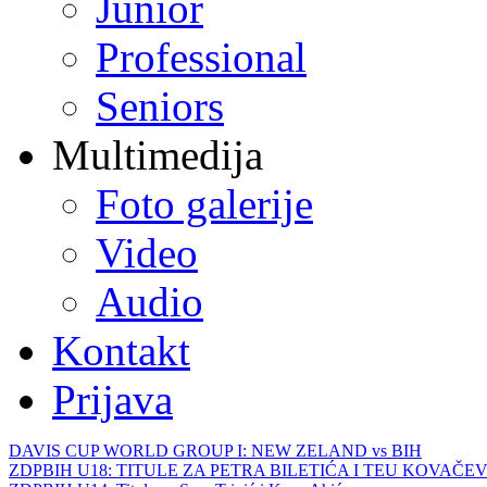
Junior
Professional
Seniors
Multimedija
Foto galerije
Video
Audio
Kontakt
Prijava
DAVIS CUP WORLD GROUP I: NEW ZELAND vs BIH
ZDPBIH U18: TITULE ZA PETRA BILETIĆA I TEU KOVAČEV