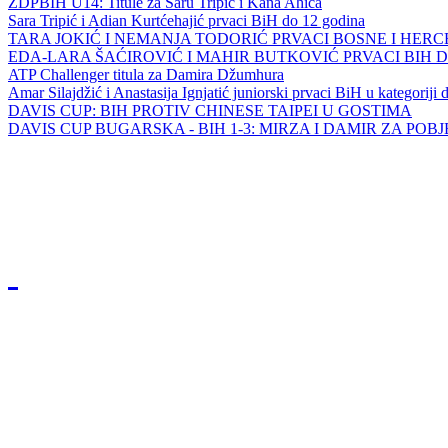
ZDPBIH U14: Titule za Saru Tripić i Kana Ahića
Sara Tripić i Adian Kurtćehajić prvaci BiH do 12 godina
TARA JOKIĆ I NEMANJA TODORIĆ PRVACI BOSNE I HER
EDA-LARA ŠAĆIROVIĆ I MAHIR BUTKOVIĆ PRVACI BIH 
ATP Challenger titula za Damira Džumhura
Amar Silajdžić i Anastasija Ignjatić juniorski prvaci BiH u kategoriji
DAVIS CUP: BIH PROTIV CHINESE TAIPEI U GOSTIMA
DAVIS CUP BUGARSKA - BIH 1-3: MIRZA I DAMIR ZA POB