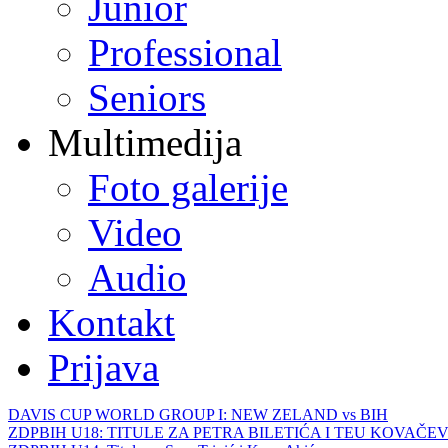
Junior
Professional
Seniors
Multimedija
Foto galerije
Video
Audio
Kontakt
Prijava
DAVIS CUP WORLD GROUP I: NEW ZELAND vs BIH
ZDPBIH U18: TITULE ZA PETRA BILETIĆA I TEU KOVAČEV