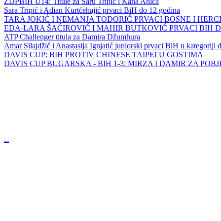
ZDPBIH U14: Titule za Saru Tripić i Kana Ahića
Sara Tripić i Adian Kurtćehajić prvaci BiH do 12 godina
TARA JOKIĆ I NEMANJA TODORIĆ PRVACI BOSNE I HER
EDA-LARA ŠAĆIROVIĆ I MAHIR BUTKOVIĆ PRVACI BIH 
ATP Challenger titula za Damira Džumhura
Amar Silajdžić i Anastasija Ignjatić juniorski prvaci BiH u kategoriji
DAVIS CUP: BIH PROTIV CHINESE TAIPEI U GOSTIMA
DAVIS CUP BUGARSKA - BIH 1-3: MIRZA I DAMIR ZA POB