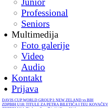
Junior
Professional
Seniors
Multimedija
Foto galerije
Video
Audio
Kontakt
Prijava
DAVIS CUP WORLD GROUP I: NEW ZELAND vs BIH
ZDPBIH U18: TITULE ZA PETRA BILETIĆA I TEU KOVAČEV