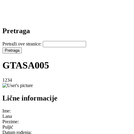
Pretraga
Pretraži ove stranice:
GTASA005
1234
Lične informacije
Ime:
Lana
Prezime:
Puljić
Datum rođenja: