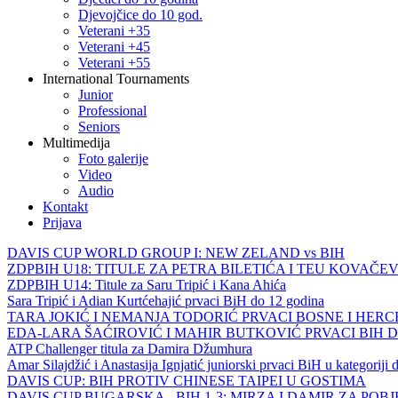
Djevojčice do 10 god.
Veterani +35
Veterani +45
Veterani +55
International Tournaments
Junior
Professional
Seniors
Multimedija
Foto galerije
Video
Audio
Kontakt
Prijava
DAVIS CUP WORLD GROUP I: NEW ZELAND vs BIH
ZDPBIH U18: TITULE ZA PETRA BILETIĆA I TEU KOVAČEV
ZDPBIH U14: Titule za Saru Tripić i Kana Ahića
Sara Tripić i Adian Kurtćehajić prvaci BiH do 12 godina
TARA JOKIĆ I NEMANJA TODORIĆ PRVACI BOSNE I HER
EDA-LARA ŠAĆIROVIĆ I MAHIR BUTKOVIĆ PRVACI BIH 
ATP Challenger titula za Damira Džumhura
Amar Silajdžić i Anastasija Ignjatić juniorski prvaci BiH u kategoriji
DAVIS CUP: BIH PROTIV CHINESE TAIPEI U GOSTIMA
DAVIS CUP BUGARSKA - BIH 1-3: MIRZA I DAMIR ZA POB