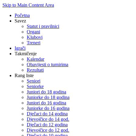
Skip to Main Content Area
Početna
Savez
Statut i pravilnici
Organi
Klubovi
Treneri
Igrači
Takmičenje
Kalendar
Obavijesti o turnirima
Rezultati
Rang liste
Seniori
Seniorke
Juniori do 18 godina
Juniorke do 18 godina
Juniori do 16 godina
Juniorke do 16 godina
Dječaci do 14 godina
Djevojčice do 14 god.
Dječaci do 12 godina
Djevojčice do 12 god.
Dječaci do 10 godina