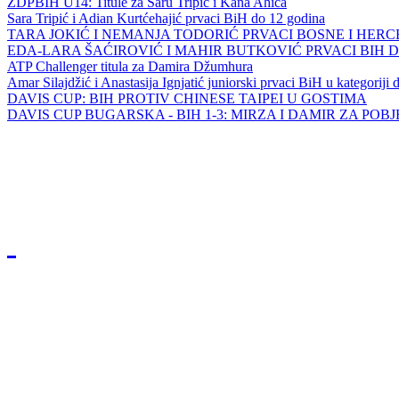
ZDPBIH U14: Titule za Saru Tripić i Kana Ahića
Sara Tripić i Adian Kurtćehajić prvaci BiH do 12 godina
TARA JOKIĆ I NEMANJA TODORIĆ PRVACI BOSNE I HER
EDA-LARA ŠAĆIROVIĆ I MAHIR BUTKOVIĆ PRVACI BIH 
ATP Challenger titula za Damira Džumhura
Amar Silajdžić i Anastasija Ignjatić juniorski prvaci BiH u kategoriji
DAVIS CUP: BIH PROTIV CHINESE TAIPEI U GOSTIMA
DAVIS CUP BUGARSKA - BIH 1-3: MIRZA I DAMIR ZA POB