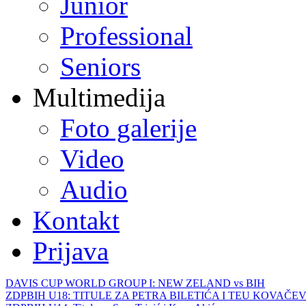
Junior
Professional
Seniors
Multimedija
Foto galerije
Video
Audio
Kontakt
Prijava
DAVIS CUP WORLD GROUP I: NEW ZELAND vs BIH
ZDPBIH U18: TITULE ZA PETRA BILETIĆA I TEU KOVAČEV