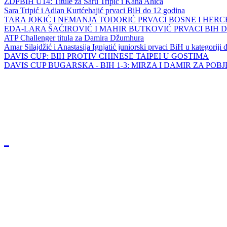
ZDPBIH U14: Titule za Saru Tripić i Kana Ahića
Sara Tripić i Adian Kurtćehajić prvaci BiH do 12 godina
TARA JOKIĆ I NEMANJA TODORIĆ PRVACI BOSNE I HER
EDA-LARA ŠAĆIROVIĆ I MAHIR BUTKOVIĆ PRVACI BIH 
ATP Challenger titula za Damira Džumhura
Amar Silajdžić i Anastasija Ignjatić juniorski prvaci BiH u kategoriji
DAVIS CUP: BIH PROTIV CHINESE TAIPEI U GOSTIMA
DAVIS CUP BUGARSKA - BIH 1-3: MIRZA I DAMIR ZA POB