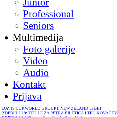
Junior
Professional
Seniors
Multimedija
Foto galerije
Video
Audio
Kontakt
Prijava
DAVIS CUP WORLD GROUP I: NEW ZELAND vs BIH
ZDPBIH U18: TITULE ZA PETRA BILETIĆA I TEU KOVAČEV