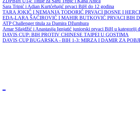
ZDPBIH U14: Titule za Saru Tripić i Kana Ahića
Sara Tripić i Adian Kurtćehajić prvaci BiH do 12 godina
TARA JOKIĆ I NEMANJA TODORIĆ PRVACI BOSNE I HER
EDA-LARA ŠAĆIROVIĆ I MAHIR BUTKOVIĆ PRVACI BIH 
ATP Challenger titula za Damira Džumhura
Amar Silajdžić i Anastasija Ignjatić juniorski prvaci BiH u kategoriji
DAVIS CUP: BIH PROTIV CHINESE TAIPEI U GOSTIMA
DAVIS CUP BUGARSKA - BIH 1-3: MIRZA I DAMIR ZA POB