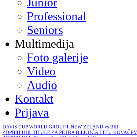
Junior
Professional
Seniors
Multimedija
Foto galerije
Video
Audio
Kontakt
Prijava
DAVIS CUP WORLD GROUP I: NEW ZELAND vs BIH
ZDPBIH U18: TITULE ZA PETRA BILETIĆA I TEU KOVAČEV