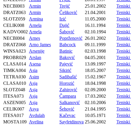
NECBI003
Armin
Trejić
25.01.2002
Tenisk
DRATZ063
Armin
Čeliković
21.04.2001
Tenisk
SLOTZ059
Armina
Izić
11.05.2000
Tenisk
CELIK008
Arnela
Dajić
16.11.1994
Tenisk
KADVO002
Arnela
Šabović
02.10.1994
Tenis
NECBI004
Arnes
Poprženović
26.01.2002
Tenisk
DRATZ068
Arno James
Babcock
09.11.1999
Tenisk
WINSA023
Arsenije
Batinic
02.03.1998
Tenisk
PROBR029
Arslan
Baković
04.05.2001
Tenisk
CLASA014
Asena
Pajević
13.09.1997
Tenisk
TIMKA004
Asia
Sikirić
18.05.2007
Tenisk
TETRA030
Asim
Sadibašić
15.02.1967
Tenisk
CLASA010
Asja
Horozić
18.04.1998
Tenisk
SLOTZ048
Asja
Zahirović
02.09.2000
Tenisk
ITESA073
Asja
Čampara
17.03.2002
Tenisk
ASZEN005
Asja
Salkanović
02.10.2006
Teniski
CELIK007
Asya
Šehović
21.04.1995
Tenisk
ITESA017
Avdulah
Kačevac
10.05.1971
Tenisk
MOSTA109
Avelina
Sayfetdinova
25.06.2002
Tenisk