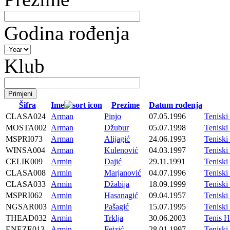
Godina rođenja
Klub
Šifra
Ime
Prezime
Datum rođenja
CLASA024
Arman
Pinjo
07.05.1996
Tenisk
MOSTA002
Arman
Džubur
05.07.1998
Tenisk
MSPRI073
Arman
Alijagić
24.06.1993
Tenis
WINSA004
Arman
Kulenović
04.03.1997
Tenisk
CELIK009
Armin
Dajić
29.11.1991
Tenisk
CLASA008
Armin
Marjanović
04.07.1996
Tenisk
CLASA033
Armin
Džabija
18.09.1999
Tenisk
MSPRI062
Armin
Hasanagić
09.04.1957
Tenis
NGSAR003
Armin
Pašagić
15.07.1995
Tenisk
THEAD032
Armin
Trklja
30.06.2003
Tenis 
ENEZE013
Armin
Fejzić
28.01.1997
Tenisk