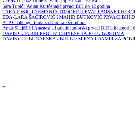
ZDPBIH U14: Titule za Saru Tripić i Kana Ahića
Sara Tripić i Adian Kurtćehajić prvaci BiH do 12 godina
TARA JOKIĆ I NEMANJA TODORIĆ PRVACI BOSNE I HER
EDA-LARA ŠAĆIROVIĆ I MAHIR BUTKOVIĆ PRVACI BIH 
ATP Challenger titula za Damira Džumhura
Amar Silajdžić i Anastasija Ignjatić juniorski prvaci BiH u kategoriji
DAVIS CUP: BIH PROTIV CHINESE TAIPEI U GOSTIMA
DAVIS CUP BUGARSKA - BIH 1-3: MIRZA I DAMIR ZA POB