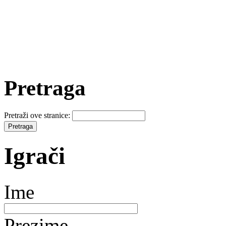
Pretraga
Pretraži ove stranice:
Igrači
Ime
Prezime