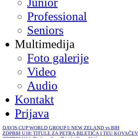
Junior
Professional
Seniors
Multimedija
Foto galerije
Video
Audio
Kontakt
Prijava
DAVIS CUP WORLD GROUP I: NEW ZELAND vs BIH
ZDPBIH U18: TITULE ZA PETRA BILETIĆA I TEU KOVAČEV