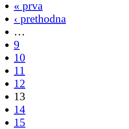
« prva
‹ prethodna
…
9
10
11
12
13
14
15