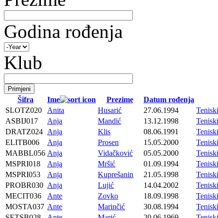
Godina rođenja
Klub
Šifra
Ime
Prezime
Datum rođenja
SLOTZ020
Anita
Husarić
27.06.1994
Tenis
ASBIJ017
Anja
Mandić
13.12.1998
Tenisk
DRATZ024
Anja
Klis
08.06.1991
Tenis
ELITB006
Anja
Prosen
15.05.2000
Tenisk
MABBL056
Anja
Vidačković
05.05.2000
Tenis
MSPRI018
Anja
Mršić
01.09.1994
Tenis
MSPRI053
Anja
Kuprešanin
21.05.1998
Tenis
PROBR030
Anja
Lujić
14.04.2002
Tenis
MECIT036
Ante
Zovko
18.09.1998
Tenis
MOSTA037
Ante
Marinčić
30.08.1994
Tenis
SETSB028
Ante
Marić
20.06.1969
Tenisk