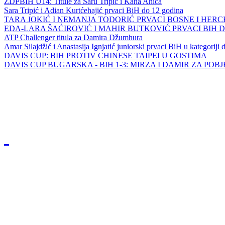
ZDPBIH U14: Titule za Saru Tripić i Kana Ahića
Sara Tripić i Adian Kurtćehajić prvaci BiH do 12 godina
TARA JOKIĆ I NEMANJA TODORIĆ PRVACI BOSNE I HER
EDA-LARA ŠAĆIROVIĆ I MAHIR BUTKOVIĆ PRVACI BIH 
ATP Challenger titula za Damira Džumhura
Amar Silajdžić i Anastasija Ignjatić juniorski prvaci BiH u kategoriji
DAVIS CUP: BIH PROTIV CHINESE TAIPEI U GOSTIMA
DAVIS CUP BUGARSKA - BIH 1-3: MIRZA I DAMIR ZA POB