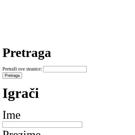
Pretraga
Pretraži ove stranice:
Igrači
Ime
Prezime