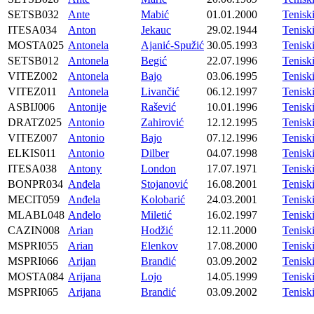
SETSB032
Ante
Mabić
01.01.2000
Tenisk
ITESA034
Anton
Jekauc
29.02.1944
Tenis
MOSTA025
Antonela
Ajanić-Spužić
30.05.1993
Tenis
SETSB012
Antonela
Begić
22.07.1996
Tenisk
VITEZ002
Antonela
Bajo
03.06.1995
Tenisk
VITEZ011
Antonela
Livančić
06.12.1997
Tenisk
ASBIJ006
Antonije
Rašević
10.01.1996
Tenisk
DRATZ025
Antonio
Zahirović
12.12.1995
Tenis
VITEZ007
Antonio
Bajo
07.12.1996
Tenisk
ELKIS011
Antonio
Dilber
04.07.1998
Tenisk
ITESA038
Antony
London
17.07.1971
Tenis
BONPR034
Anđela
Stojanović
16.08.2001
Tenis
MECIT059
Anđela
Kolobarić
24.03.2001
Tenis
MLABL048
Anđelo
Miletić
16.02.1997
Tenis
CAZIN008
Arian
Hodžić
12.11.2000
Tenisk
MSPRI055
Arian
Elenkov
17.08.2000
Tenis
MSPRI066
Arijan
Brandić
03.09.2002
Tenis
MOSTA084
Arijana
Lojo
14.05.1999
Tenis
MSPRI065
Arijana
Brandić
03.09.2002
Tenis