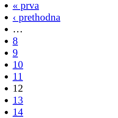
« prva
‹ prethodna
…
8
9
10
11
12
13
14