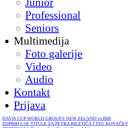
Junior
Professional
Seniors
Multimedija
Foto galerije
Video
Audio
Kontakt
Prijava
DAVIS CUP WORLD GROUP I: NEW ZELAND vs BIH
ZDPBIH U18: TITULE ZA PETRA BILETIĆA I TEU KOVAČEV