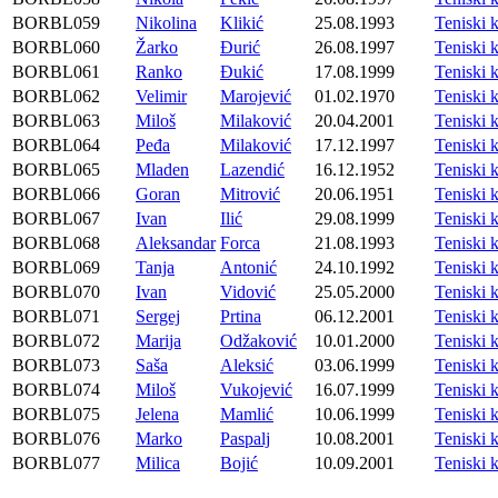
BORBL059
Nikolina
Klikić
25.08.1993
Teniski
BORBL060
Žarko
Đurić
26.08.1997
Teniski
BORBL061
Ranko
Đukić
17.08.1999
Teniski
BORBL062
Velimir
Marojević
01.02.1970
Teniski
BORBL063
Miloš
Milaković
20.04.2001
Teniski
BORBL064
Peđa
Milaković
17.12.1997
Teniski
BORBL065
Mladen
Lazendić
16.12.1952
Teniski
BORBL066
Goran
Mitrović
20.06.1951
Teniski
BORBL067
Ivan
Ilić
29.08.1999
Teniski
BORBL068
Aleksandar
Forca
21.08.1993
Teniski
BORBL069
Tanja
Antonić
24.10.1992
Teniski
BORBL070
Ivan
Vidović
25.05.2000
Teniski
BORBL071
Sergej
Prtina
06.12.2001
Teniski
BORBL072
Marija
Odžaković
10.01.2000
Teniski
BORBL073
Saša
Aleksić
03.06.1999
Teniski
BORBL074
Miloš
Vukojević
16.07.1999
Teniski
BORBL075
Jelena
Mamlić
10.06.1999
Teniski
BORBL076
Marko
Paspalj
10.08.2001
Teniski
BORBL077
Milica
Bojić
10.09.2001
Teniski