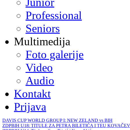
Junior
Professional
Seniors
Multimedija
Foto galerije
Video
Audio
Kontakt
Prijava
DAVIS CUP WORLD GROUP I: NEW ZELAND vs BIH
ZDPBIH U18: TITULE ZA PETRA BILETIĆA I TEU KOVAČEV