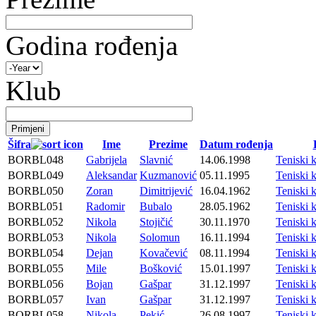
Godina rođenja
Klub
Šifra
Ime
Prezime
Datum rođenja
BORBL048
Gabrijela
Slavnić
14.06.1998
Teniski
BORBL049
Aleksandar
Kuzmanović
05.11.1995
Teniski
BORBL050
Zoran
Dimitrijević
16.04.1962
Teniski
BORBL051
Radomir
Bubalo
28.05.1962
Teniski
BORBL052
Nikola
Stojičić
30.11.1970
Teniski
BORBL053
Nikola
Solomun
16.11.1994
Teniski
BORBL054
Dejan
Kovačević
08.11.1994
Teniski
BORBL055
Mile
Bošković
15.01.1997
Teniski
BORBL056
Bojan
Gašpar
31.12.1997
Teniski
BORBL057
Ivan
Gašpar
31.12.1997
Teniski
BORBL058
Nikola
Pekić
26.08.1997
Teniski