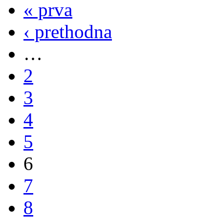
« prva
‹ prethodna
…
2
3
4
5
6
7
8