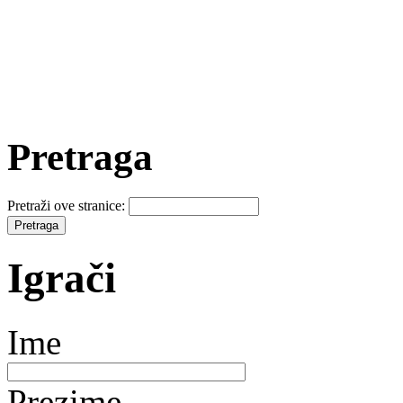
Pretraga
Pretraži ove stranice:
Igrači
Ime
Prezime