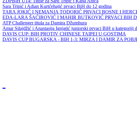
ZDPBIH U14: Titule za Saru Tripić i Kana Ahića
Sara Tripić i Adian Kurtćehajić prvaci BiH do 12 godina
TARA JOKIĆ I NEMANJA TODORIĆ PRVACI BOSNE I HER
EDA-LARA ŠAĆIROVIĆ I MAHIR BUTKOVIĆ PRVACI BIH 
ATP Challenger titula za Damira Džumhura
Amar Silajdžić i Anastasija Ignjatić juniorski prvaci BiH u kategoriji
DAVIS CUP: BIH PROTIV CHINESE TAIPEI U GOSTIMA
DAVIS CUP BUGARSKA - BIH 1-3: MIRZA I DAMIR ZA POB