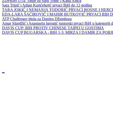
ZDPBIH U14: Titule za Saru Tripić i Kana Ahića
Sara Tripić i Adian Kurtćehajić prvaci BiH do 12 godina
TARA JOKIĆ I NEMANJA TODORIĆ PRVACI BOSNE I HER
EDA-LARA ŠAĆIROVIĆ I MAHIR BUTKOVIĆ PRVACI BIH 
ATP Challenger titula za Damira Džumhura
Amar Silajdžić i Anastasija Ignjatić juniorski prvaci BiH u kategoriji
DAVIS CUP: BIH PROTIV CHINESE TAIPEI U GOSTIMA
DAVIS CUP BUGARSKA - BIH 1-3: MIRZA I DAMIR ZA POB