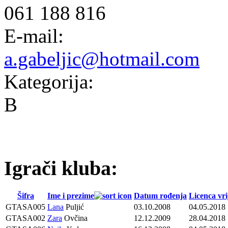
061 188 816
E-mail:
a.gabeljic@hotmail.com
Kategorija:
B
Igrači kluba:
Šifra
Ime i prezime
Datum rođenja
Licenca vri
GTASA005
Lana
Puljić
03.10.2008
04.05.2018
GTASA002
Zara
Ovčina
12.12.2009
28.04.2018