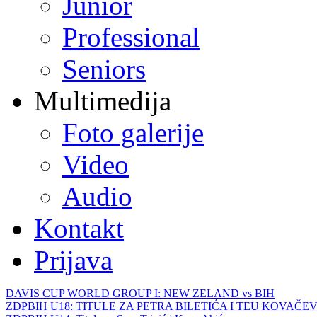
Junior
Professional
Seniors
Multimedija
Foto galerije
Video
Audio
Kontakt
Prijava
DAVIS CUP WORLD GROUP I: NEW ZELAND vs BIH
ZDPBIH U18: TITULE ZA PETRA BILETIĆA I TEU KOVAČEV