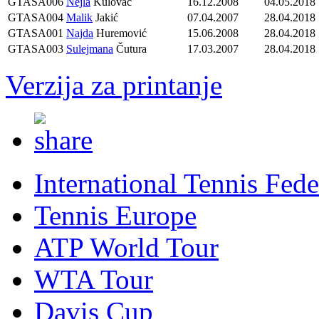
GTASA006
Nejla
Kulovac
16.12.2008
04.05.2018
GTASA004
Malik
Jakić
07.04.2007
28.04.2018
GTASA001
Najda
Huremović
15.06.2008
28.04.2018
GTASA003
Sulejmana
Čutura
17.03.2007
28.04.2018
Verzija za printanje
International Tennis Fede
Tennis Europe
ATP World Tour
WTA Tour
Davis Cup