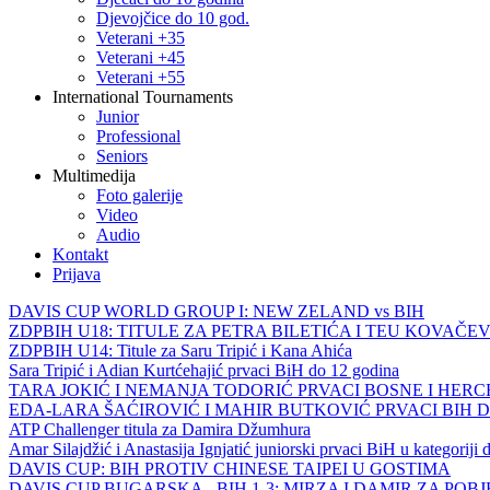
Djevojčice do 10 god.
Veterani +35
Veterani +45
Veterani +55
International Tournaments
Junior
Professional
Seniors
Multimedija
Foto galerije
Video
Audio
Kontakt
Prijava
DAVIS CUP WORLD GROUP I: NEW ZELAND vs BIH
ZDPBIH U18: TITULE ZA PETRA BILETIĆA I TEU KOVAČEV
ZDPBIH U14: Titule za Saru Tripić i Kana Ahića
Sara Tripić i Adian Kurtćehajić prvaci BiH do 12 godina
TARA JOKIĆ I NEMANJA TODORIĆ PRVACI BOSNE I HER
EDA-LARA ŠAĆIROVIĆ I MAHIR BUTKOVIĆ PRVACI BIH 
ATP Challenger titula za Damira Džumhura
Amar Silajdžić i Anastasija Ignjatić juniorski prvaci BiH u kategoriji
DAVIS CUP: BIH PROTIV CHINESE TAIPEI U GOSTIMA
DAVIS CUP BUGARSKA - BIH 1-3: MIRZA I DAMIR ZA POB