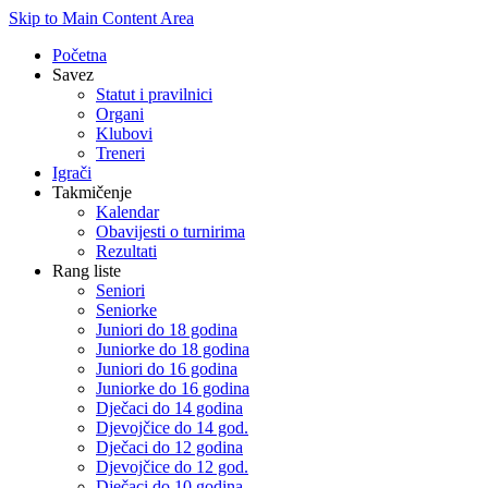
Skip to Main Content Area
Početna
Savez
Statut i pravilnici
Organi
Klubovi
Treneri
Igrači
Takmičenje
Kalendar
Obavijesti o turnirima
Rezultati
Rang liste
Seniori
Seniorke
Juniori do 18 godina
Juniorke do 18 godina
Juniori do 16 godina
Juniorke do 16 godina
Dječaci do 14 godina
Djevojčice do 14 god.
Dječaci do 12 godina
Djevojčice do 12 god.
Dječaci do 10 godina