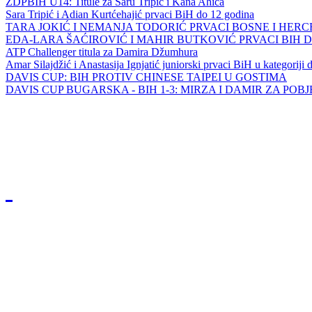
ZDPBIH U14: Titule za Saru Tripić i Kana Ahića
Sara Tripić i Adian Kurtćehajić prvaci BiH do 12 godina
TARA JOKIĆ I NEMANJA TODORIĆ PRVACI BOSNE I HER
EDA-LARA ŠAĆIROVIĆ I MAHIR BUTKOVIĆ PRVACI BIH 
ATP Challenger titula za Damira Džumhura
Amar Silajdžić i Anastasija Ignjatić juniorski prvaci BiH u kategoriji
DAVIS CUP: BIH PROTIV CHINESE TAIPEI U GOSTIMA
DAVIS CUP BUGARSKA - BIH 1-3: MIRZA I DAMIR ZA POB