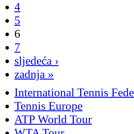
4
5
6
7
sljedeća ›
zadnja »
International Tennis Fede
Tennis Europe
ATP World Tour
WTA Tour