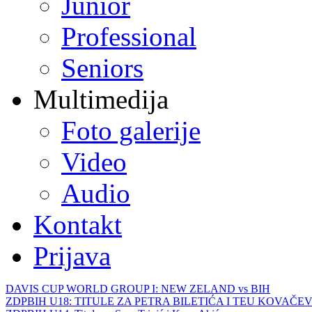
Junior
Professional
Seniors
Multimedija
Foto galerije
Video
Audio
Kontakt
Prijava
DAVIS CUP WORLD GROUP I: NEW ZELAND vs BIH
ZDPBIH U18: TITULE ZA PETRA BILETIĆA I TEU KOVAČEV