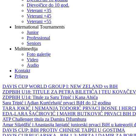
Djevojčice do 10 god.
Veterani +35
Veterani +45
Veterani +55
International Tournaments
Junior
Professional
Seniors
Multimedija
Foto galerije
Video
Audio
Kontakt
Prijava
DAVIS CUP WORLD GROUP I: NEW ZELAND vs BIH
ZDPBIH U18: TITULE ZA PETRA BILETIĆA I TEU KOVAČEV
ZDPBIH U14: Titule za Saru Tripić i Kana Ahića
Sara Tripić i Adian Kurtćehajić prvaci BiH do 12 godina
TARA JOKIĆ I NEMANJA TODORIĆ PRVACI BOSNE I HER
EDA-LARA ŠAĆIROVIĆ I MAHIR BUTKOVIĆ PRVACI BIH 
ATP Challenger titula za Damira Džumhura
Amar Silajdžić i Anastasija Ignjatić juniorski prvaci BiH u kategoriji
DAVIS CUP: BIH PROTIV CHINESE TAIPEI U GOSTIMA
DAVIS CUP BUGARSKA - BIH 1-3: MIRZA I DAMIR ZA POB