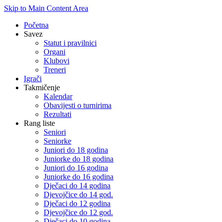
Skip to Main Content Area
Početna
Savez
Statut i pravilnici
Organi
Klubovi
Treneri
Igrači
Takmičenje
Kalendar
Obavijesti o turnirima
Rezultati
Rang liste
Seniori
Seniorke
Juniori do 18 godina
Juniorke do 18 godina
Juniori do 16 godina
Juniorke do 16 godina
Dječaci do 14 godina
Djevojčice do 14 god.
Dječaci do 12 godina
Djevojčice do 12 god.
Dječaci do 10 godina