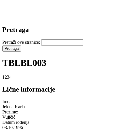
Pretraga
Pretraži ove stranice:
TBLBL003
1234
Lične informacije
Ime:
Jelena Karla
Prezime:
Vujičić
Datum rođenja:
03.10.1996