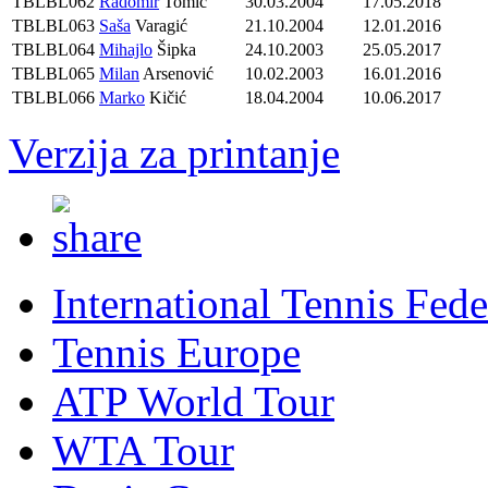
TBLBL062
Radomir
Tomić
30.03.2004
17.05.2018
TBLBL063
Saša
Varagić
21.10.2004
12.01.2016
TBLBL064
Mihajlo
Šipka
24.10.2003
25.05.2017
TBLBL065
Milan
Arsenović
10.02.2003
16.01.2016
TBLBL066
Marko
Kičić
18.04.2004
10.06.2017
Verzija za printanje
International Tennis Fede
Tennis Europe
ATP World Tour
WTA Tour