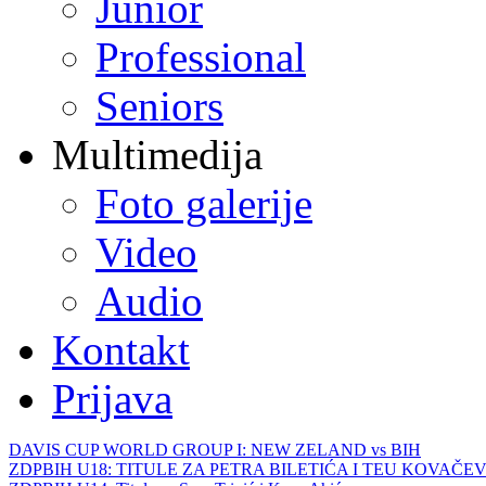
Junior
Professional
Seniors
Multimedija
Foto galerije
Video
Audio
Kontakt
Prijava
DAVIS CUP WORLD GROUP I: NEW ZELAND vs BIH
ZDPBIH U18: TITULE ZA PETRA BILETIĆA I TEU KOVAČEV