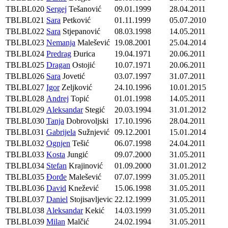
TBLBL020
Sergej
Tešanović
09.01.1999
28.04.2011
TBLBL021
Sara
Petković
01.11.1999
05.07.2010
TBLBL022
Sara
Stjepanović
08.03.1998
14.05.2011
TBLBL023
Nemanja
Malešević
19.08.2001
25.04.2014
TBLBL024
Predrag
Đurica
19.04.1971
20.06.2011
TBLBL025
Dragan
Ostojić
10.07.1971
20.06.2011
TBLBL026
Sara
Jovetić
03.07.1997
31.07.2011
TBLBL027
Igor
Zeljković
24.10.1996
10.01.2015
TBLBL028
Andrej
Topić
01.01.1998
14.05.2011
TBLBL029
Aleksandar
Stegić
20.03.1994
31.01.2012
TBLBL030
Tanja
Dobrovoljski
17.10.1996
28.04.2011
TBLBL031
Gabrijela
Sužnjević
09.12.2001
15.01.2014
TBLBL032
Ognjen
Tešić
06.07.1998
24.04.2011
TBLBL033
Kosta
Jungić
09.07.2000
31.05.2011
TBLBL034
Stefan
Krajinović
01.09.2000
31.01.2012
TBLBL035
Đorđe
Malešević
07.07.1999
31.05.2011
TBLBL036
David
Knežević
15.06.1998
31.05.2011
TBLBL037
Daniel
Stojisavljevic
22.12.1999
31.05.2011
TBLBL038
Aleksandar
Kekić
14.03.1999
31.05.2011
TBLBL039
Milan
Malčić
24.02.1994
31.05.2011