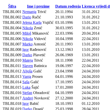
Šifra
Ime i prezime
Datum rođenja
Licenca vrijedi 
TBLBL001
Nemanja
Trivić
20.11.1994
31.01.2012
TBLBL002
Dario
Račić
21.10.1993
31.01.2012
TBLBL003
Jelena Karla
Vujičić
03.10.1996
13.01.2013
TBLBL004
Nikola
Zrnić
30.03.1995
31.01.2012
TBLBL005
Miloš
Mikanović
22.03.1996
20.04.2014
TBLBL006
Nikola
Vidović
10.04.1998
22.04.2011
TBLBL007
Marko
Antonić
20.11.1993
13.01.2010
TBLBL008
Igor
Rađenović
13.12.1963
13.01.2010
TBLBL009
Darko
Plavetić
26.06.1969
13.01.2011
TBLBL010
Mateja
Trivić
18.11.1998
22.04.2011
TBLBL011
Slaven
Batinica
19.06.1997
22.04.2010
TBLBL012
Aljoša
Galić
23.04.1998
24.04.2010
TBLBL013
Vanja
Prosen
04.01.1996
24.04.2010
TBLBL014
Saša
Galić
17.10.1995
24.04.2010
TBLBL015
Luka
Šajić
17.01.2000
24.04.2011
TBLBL016
Stefan
Obradović
04.10.1999
24.04.2011
TBLBL017
Andrej
Novković
27.12.2000
24.04.2011
TBLBL018
Igor
Babić
18.10.1993
01.12.2010
TBLBL019
Darko
Dragić
25.03.1998
28.04.2011