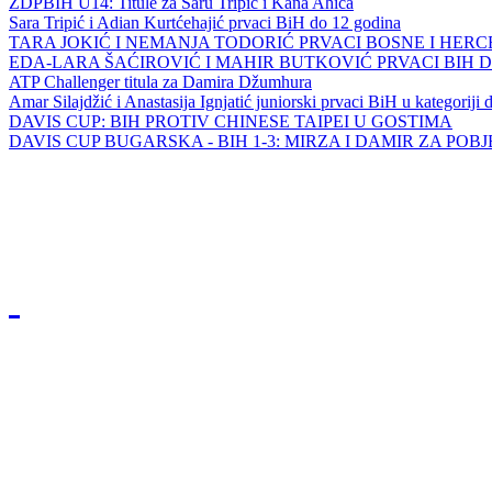
ZDPBIH U14: Titule za Saru Tripić i Kana Ahića
Sara Tripić i Adian Kurtćehajić prvaci BiH do 12 godina
TARA JOKIĆ I NEMANJA TODORIĆ PRVACI BOSNE I HER
EDA-LARA ŠAĆIROVIĆ I MAHIR BUTKOVIĆ PRVACI BIH 
ATP Challenger titula za Damira Džumhura
Amar Silajdžić i Anastasija Ignjatić juniorski prvaci BiH u kategoriji
DAVIS CUP: BIH PROTIV CHINESE TAIPEI U GOSTIMA
DAVIS CUP BUGARSKA - BIH 1-3: MIRZA I DAMIR ZA POB