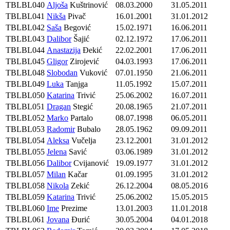
TBLBL040
Aljoša
Kuštrinović
08.03.2000
31.05.2011
TBLBL041
Nikša
Pivač
16.01.2001
31.01.2012
TBLBL042
Saša
Begović
15.02.1971
16.06.2011
TBLBL043
Dalibor
Šajić
02.12.1972
17.06.2011
TBLBL044
Anastazija
Đekić
22.02.2001
17.06.2011
TBLBL045
Gligor
Zirojević
04.03.1993
17.06.2011
TBLBL048
Slobodan
Vuković
07.01.1950
21.06.2011
TBLBL049
Luka
Tanjga
11.05.1992
15.07.2011
TBLBL050
Katarina
Trivić
25.06.2002
16.07.2011
TBLBL051
Dragan
Stegić
20.08.1965
21.07.2011
TBLBL052
Marko
Partalo
08.07.1998
06.05.2011
TBLBL053
Radomir
Bubalo
28.05.1962
09.09.2011
TBLBL054
Aleksa
Vučelja
23.12.2001
31.01.2012
TBLBL055
Jelena
Savić
03.06.1989
31.01.2012
TBLBL056
Dalibor
Cvijanović
19.09.1977
31.01.2012
TBLBL057
Milan
Kačar
01.09.1995
31.01.2012
TBLBL058
Nikola
Zekić
26.12.2004
08.05.2016
TBLBL059
Katarina
Trivić
25.06.2002
15.05.2015
TBLBL060
Ime
Prezime
13.01.2003
11.01.2018
TBLBL061
Jovana
Đurić
30.05.2004
04.01.2018