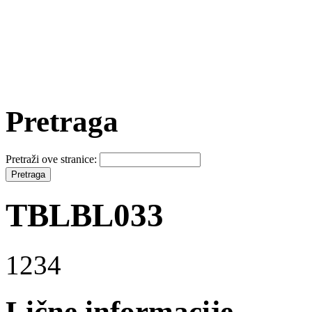
Pretraga
Pretraži ove stranice:
TBLBL033
1234
Lične informacije