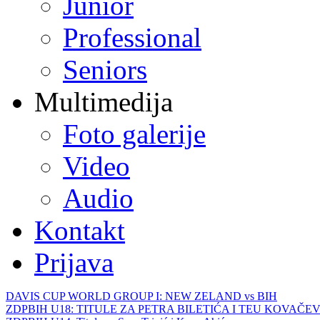
Junior
Professional
Seniors
Multimedija
Foto galerije
Video
Audio
Kontakt
Prijava
DAVIS CUP WORLD GROUP I: NEW ZELAND vs BIH
ZDPBIH U18: TITULE ZA PETRA BILETIĆA I TEU KOVAČEV