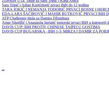
ZDPBIH U14: Titule za Saru Tripić i Kana Ahića
Sara Tripić i Adian Kurtćehajić prvaci BiH do 12 godina
TARA JOKIĆ I NEMANJA TODORIĆ PRVACI BOSNE I HER
EDA-LARA ŠAĆIROVIĆ I MAHIR BUTKOVIĆ PRVACI BIH 
ATP Challenger titula za Damira Džumhura
Amar Silajdžić i Anastasija Ignjatić juniorski prvaci BiH u kategoriji
DAVIS CUP: BIH PROTIV CHINESE TAIPEI U GOSTIMA
DAVIS CUP BUGARSKA - BIH 1-3: MIRZA I DAMIR ZA POB